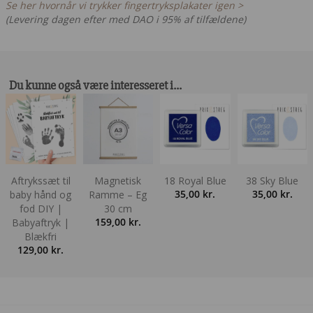
Se her hvornår vi trykker fingertryksplakater igen >
(Levering dagen efter med DAO i 95% af tilfældene)
Du kunne også være interesseret i…
Aftrykssæt til
Magnetisk
18 Royal Blue
38 Sky Blue
35,00
kr.
35,00
kr.
baby hånd og
Ramme – Eg
fod DIY |
30 cm
159,00
kr.
Babyaftryk |
Blækfri
129,00
kr.