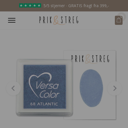
5/5 stjerner ∙ GRATIS fragt fra 399,-
0