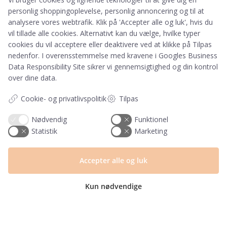
Telefon & mail besvares I tidsrummet:
personlig shoppingoplevelse, personlig annoncering og til at
Mandag – Fredag: 10.00 – 15.00
analysere vores webtrafik. Klik på 'Accepter alle og luk', hvis du
vil tillade alle cookies. Alternativt kan du vælge, hvilke typer
kundeservice@prikogstreg.dk
cookies du vil acceptere eller deaktivere ved at klikke på Tilpas
nedenfor. I overensstemmelse med kravene i
Googles Business
Data Responsibility Site
sikrer vi gennemsigtighed og din kontrol
over dine data.
Information
Tryktider
Cookie- og privatlivspolitik
Tilpas
Handelsbetingelser og FAQ
Nødvendig
Funktionel
Persondatapolitik
Statistik
Marketing
Om os
Blog
Returlabel
Accepter alle og luk
Kategorier
Kun nødvendige
Barnets bog
Invitationer
Navnelapper