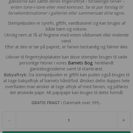
gæsterne kan sætte deres fingeraftryk i forskellige farver –
enten tone-i-tone eller med kontrast. Se et par forslag til
farvekombinationer i galleriet eller sammensæt dine egne.
Stempelpuden er syrefri, giftfri, vandbaseret og kan bruges af
både børn og voksne.
Utrolig nem at få af fingrene med enten vådserviet eller rindende
vand.
Efter at den er tør på papiret, er farven bestandig og falmer ikke.
Udover til fingertryksplakater kan disse stempler bruges til søde
personlige hilsner i vores
Barnets Bog
, heriblandt
gæstebogssiderne samt til stamtræet.
Babyaftryk:
Da stempelpuden er giftfri kan puden også bruges til
at tage babyaftryk af barnets hånd/fod. Ønskes dette duppes hele
overfladen man ønsker at tage aftryk af med farven, og påføres
det ønskede papir. Alt pap/papir kan bruges til dette formål.
GRATIS FRAGT
i Danmark over 399,-
-
+