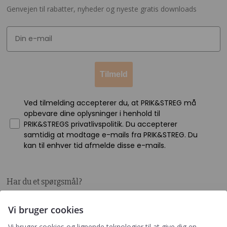
Genvejen til rabatter, nyheder og nyeste gratis downloads
Tilmeld
Ved tilmelding accepterer du, at PRIK&STREG må
opbevare dine oplysninger i henhold til
PRIK&STREGS privatlivspolitik. Du accepterer
samtidig at modtage e-mails fra PRIK&STREG. Du
kan til enhver tid afmelde disse e-mails.
Har du et spørgsmål?
Du kan kontakte vores kundeservice på:
Vi bruger cookies
+45 60 15 72 04
Vi bruger cookies og lignende teknologier til at give dig en