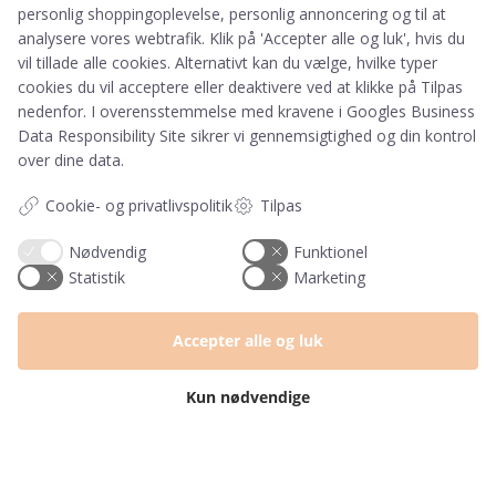
personlig shoppingoplevelse, personlig annoncering og til at
analysere vores webtrafik. Klik på 'Accepter alle og luk', hvis du
vil tillade alle cookies. Alternativt kan du vælge, hvilke typer
Information
cookies du vil acceptere eller deaktivere ved at klikke på Tilpas
Tryktider
nedenfor. I overensstemmelse med kravene i
Googles Business
Handelsbetingelser og FAQ
Data Responsibility Site
sikrer vi gennemsigtighed og din kontrol
Persondatapolitik
over dine data.
Om os
Cookie- og privatlivspolitik
Tilpas
Blog
Returlabel
Nødvendig
Funktionel
Statistik
Marketing
Kategorier
Barnets bog
Accepter alle og luk
Invitationer
Navnelapper
Kun nødvendige
Plakater
Milepælskort
Børneværelset
Sengetøj