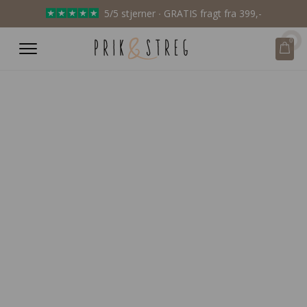
5/5 stjerner ∙ GRATIS fragt fra 399,-
0