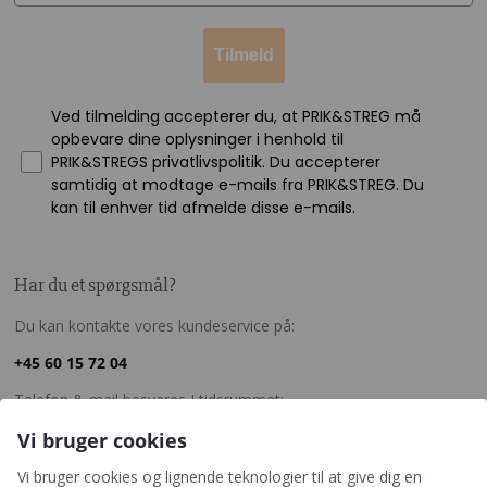
Tilmeld
Ved tilmelding accepterer du, at PRIK&STREG må
opbevare dine oplysninger i henhold til
PRIK&STREGS privatlivspolitik. Du accepterer
samtidig at modtage e-mails fra PRIK&STREG. Du
kan til enhver tid afmelde disse e-mails.
Har du et spørgsmål?
Du kan kontakte vores kundeservice på:
+45 60 15 72 04
Telefon & mail besvares I tidsrummet:
Mandag – Fredag: 10.00 – 15.00
Vi bruger cookies
kundeservice@prikogstreg.dk
Vi bruger cookies og lignende teknologier til at give dig en