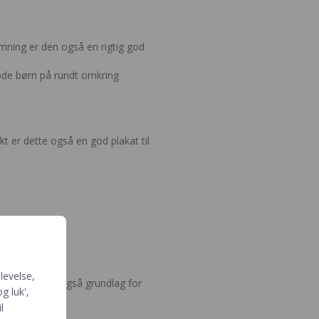
mning er den også en rigtig god
søde børn på rundt omkring
kt er dette også en god plakat til
 at tale om.
levelse,
 måde er der også grundlag for
g luk',
l