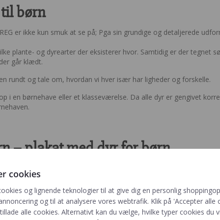
til børn
EG er ikke kun smuk at se på; Pga sin grundige og detaljerede udfor
ke plante- og dyrearter der eksisterer hvor. Samtidig er der tegnet 
er går klædt.
 rundt og tale om, hvordan vi hver især har ligheder og forskelle.
op i en børnehave eller et klasseværelse. Da alle dyr er gengivet korre
ørnehaven.
rn – plakat med dyr for børn
ads til rigtig mange af dem på vores verdenskort.
er cookies
 med søde, sjældne og farlige dyr, som i kan få timevis til at gå med
cookies og lignende teknologier til at give dig en personlig shoppingop
nskort til børn, da mange af dyrene interagerer med hinanden. På den
annoncering og til at analysere vores webtrafik. Klik på 'Accepter alle o
et kan lave sjove historier med motiverne på kortet.
 tillade alle cookies. Alternativt kan du vælge, hvilke typer cookies du vi