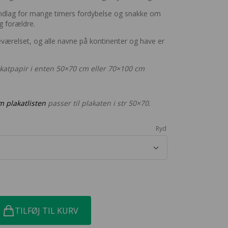
undlag for mange timers fordybelse og snakke om
g forældre.
eværelset, og alle navne på kontinenter og have er
akatpapir i enten 50×70 cm eller 70×100 cm
 plakatlisten
passer til plakaten i str 50×70.
Ryd
TILFØJ TIL KURV