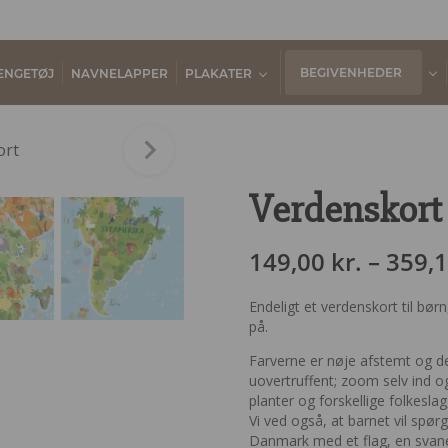
BEGIVENHEDER
ENGETØJ
NAVNELAPPER
PLAKATER
Verdenskort 
149,00
kr.
–
359,
Endeligt et verdenskort til bør
på.
Farverne er nøje afstemt og de
uovertruffent; zoom selv ind og
planter og forskellige folkeslag,
Vi ved også, at barnet vil spør
Danmark med et flag, en svane o