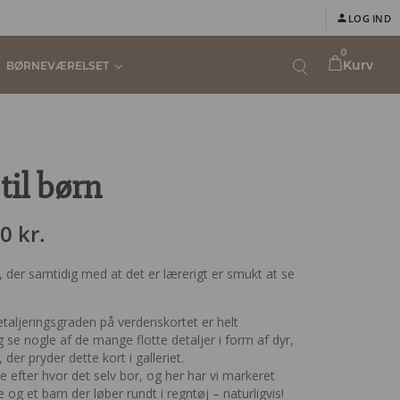
LOG IND
0
Kurv
BØRNEVÆRELSET
til børn
Prisinterval:
10
kr.
149,00 kr.
n, der samtidig med at det er lærerigt er smukt at se
til
359,10 kr.
taljeringsgraden på verdenskortet er helt
 se nogle af de mange flotte detaljer i form af dyr,
 der pryder dette kort i galleriet.
ge efter hvor det selv bor, og her har vi markeret
g et barn der løber rundt i regntøj – naturligvis!