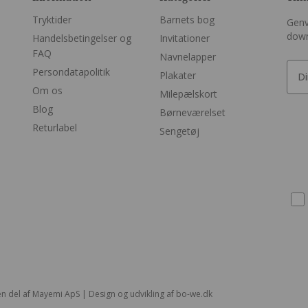
Tryktider
Barnets bog
Genv
dow
Handelsbetingelser og
Invitationer
FAQ
Navnelapper
Persondatapolitik
Plakater
Om os
Milepælskort
Blog
Børneværelset
Returlabel
Sengetøj
n del af Mayemi ApS | Design og udvikling af
bo-we.dk