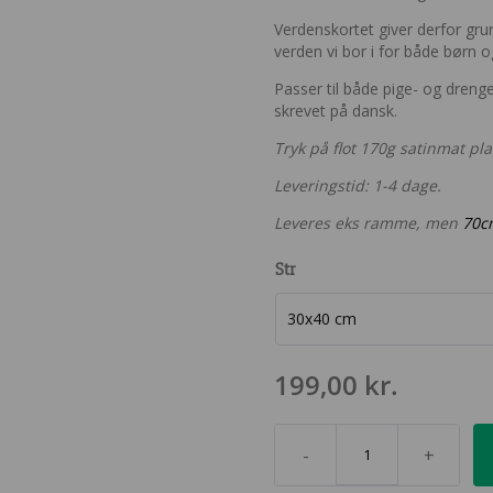
Verdenskortet giver derfor gr
verden vi bor i for både børn o
Passer til både pige- og dreng
skrevet på dansk.
Tryk på flot 170g satinmat pl
Leveringstid: 1-4 dage.
Leveres eks ramme, men
70cm
Str
199,00
kr.
-
+