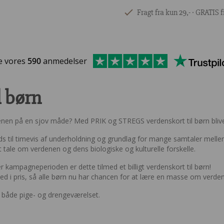
Fragt fra kun 29,- ∙ GRATIS f
e vores
590
anmedelser
l børn
nen på en sjov måde? Med PRIK og STREGS verdenskort til børn bliver 
ds til timevis af underholdning og grundlag for mange samtaler mel
t tale om verdenen og dens biologiske og kulturelle forskelle.
 kampagneperioden er dette tilmed et billigt verdenskort til børn!
ned i pris, så alle børn nu har chancen for at lære en masse om verde
il både pige- og drengeværelset.