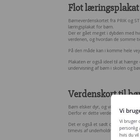
Flot læringsplakat 
Børneverdenskortet fra PRIK og STR
læringsplakat for børn.
Der er gået meget i dybden med hvil
verdenen, og hvordan de somme tid
På den måde kan i komme hele vejen
Plakaten er også ideel til at hænge 
undervisning af børn i skolen og b
Verdenskort til bø
Børn elsker dyr, og vi har fundet pl
Vi brug
Derfor er dette verdenskort spækket
Vi bruger 
Det er også et sødt og sjovt verde
personlig 
timevis af underholdning, hvor barn
hvis du vil