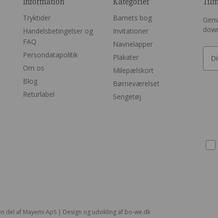
Information
Kategorier
Til
Tryktider
Barnets bog
Genv
dow
Handelsbetingelser og
Invitationer
FAQ
Navnelapper
Persondatapolitik
Plakater
Om os
Milepælskort
Blog
Børneværelset
Returlabel
Sengetøj
n del af Mayemi ApS | Design og udvikling af
bo-we.dk