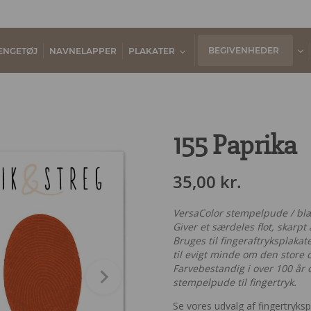
BEGIVENHEDER
ENGETØJ
NAVNELAPPER
PLAKATER
155 Paprika
35,00
kr.
VersaColor stempelpude / blæk
Giver et særdeles flot, skarpt 
Bruges til fingeraftryksplaka
til evigt minde om den store 
Farvebestandig i over 100 år
stempelpude til fingertryk.
Se vores udvalg af fingertryks