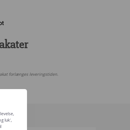
akater
akat forlænges leveringstiden.
levelse,
g luk',
l