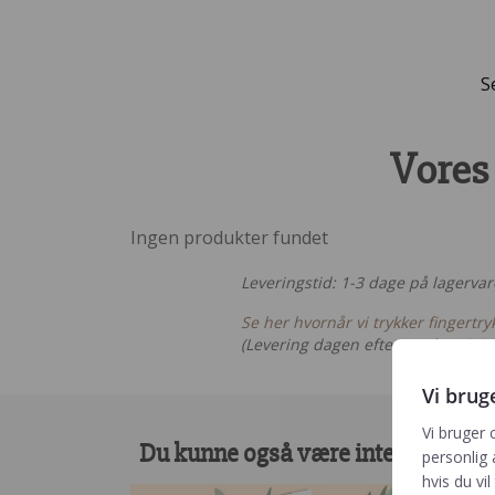
S
Vores
Ingen produkter fundet
Leveringstid: 1-3 dage på lagervar
Se her hvornår vi trykker fingertry
(Levering dagen efter med DAO i 9
Vi brug
Vi bruger 
Du kunne også være interesseret 
personlig 
hvis du vil