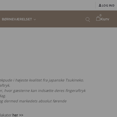
LOG IND
0
Kurv
BØRNEVÆRELSET
pude i højeste kvalitet fra japanske Tsukineko.
aftryk.
ter, hvor gæsterne kan indsætte deres fingeraftryk
dag.
 og dermed markedets absolut førende
plakater
her >>