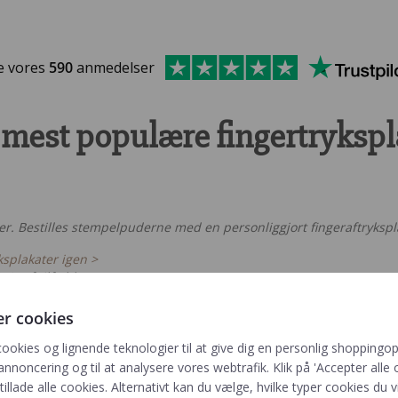
e vores
590
anmedelser
 mest populære fingertrykspl
er. Bestilles stempelpuderne med en personliggjort fingeraftrykspl
ksplakater igen >
5% af tilfældene)
er cookies
cookies og lignende teknologier til at give dig en personlig shoppingop
i…
annoncering og til at analysere vores webtrafik. Klik på 'Accepter alle o
 tillade alle cookies. Alternativt kan du vælge, hvilke typer cookies du vi