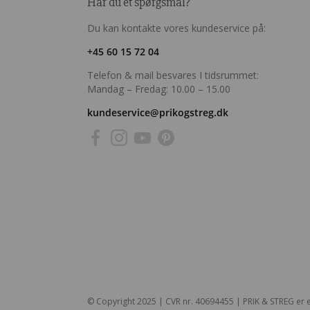
Har du et spørgsmål?
Du kan kontakte vores kundeservice på:
+45 60 15 72 04
Telefon & mail besvares I tidsrummet:
Mandag – Fredag: 10.00 – 15.00
kundeservice@prikogstreg.dk
© Copyright 2025 | CVR nr. 40694455 | PRIK & STREG er e