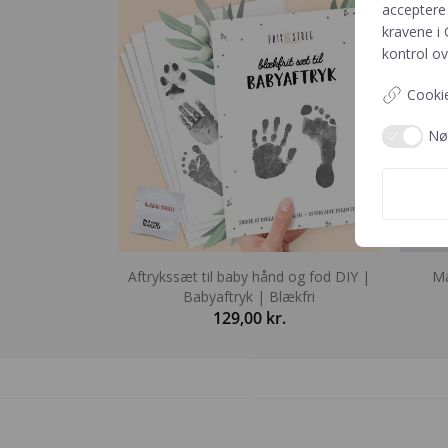
acceptere 
kravene i
kontrol ov
Cookie
Nø
Aftrykssæt til baby hånd og fod DIY |
Ma
Babyaftryk | Blækfri
129,00
kr.