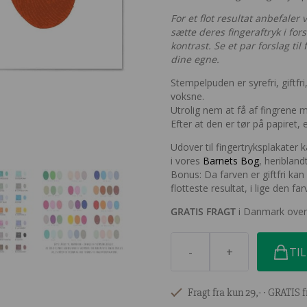
For et flot resultat anbefaler
sætte deres fingeraftryk i for
kontrast. Se et par forslag ti
dine egne.
Stempelpuden er syrefri, giftf
voksne.
Utrolig nem at få af fingrene 
Efter at den er tør på papiret,
Udover til fingertryksplakater 
i vores
Barnets Bog
, heriblan
Bonus: Da farven er giftfri kan
flotteste resultat, i lige den f
GRATIS FRAGT
i Danmark over
-
+
TIL
Fragt fra kun 29,- ∙ GRATIS f