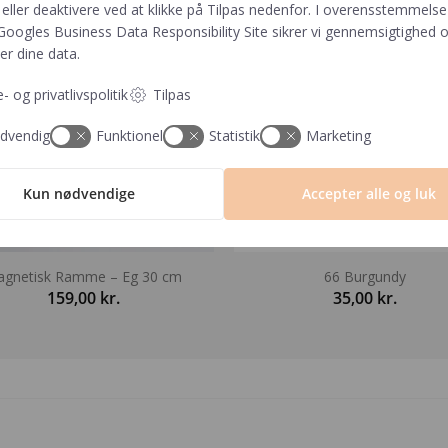
eller deaktivere ved at klikke på Tilpas nedenfor. I overensstemmels
Googles Business Data Responsibility Site
sikrer vi gennemsigtighed o
er dine data.
- og privatlivspolitik
Tilpas
dvendig
Funktionel
Statistik
Marketing
Kun nødvendige
Accepter alle og luk
gnetisk Ramme – Eg 30 cm
66 Burgundy
159,00
kr.
35,00
kr.