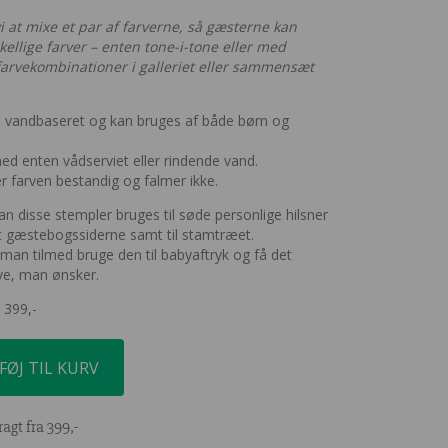
 vi at mixe et par af farverne, så gæsterne kan
skellige farver – enten tone-i-tone eller med
l farvekombinationer i galleriet eller sammensæt
ri, vandbaseret og kan bruges af både børn og
med enten vådserviet eller rindende vand.
 er farven bestandig og falmer ikke.
kan disse stempler bruges til søde personlige hilsner
dt gæstebogssiderne samt til stamtræet.
 man tilmed bruge den til babyaftryk og få det
arve, man ønsker.
 399,-
FØJ TIL KURV
ragt fra 399,-