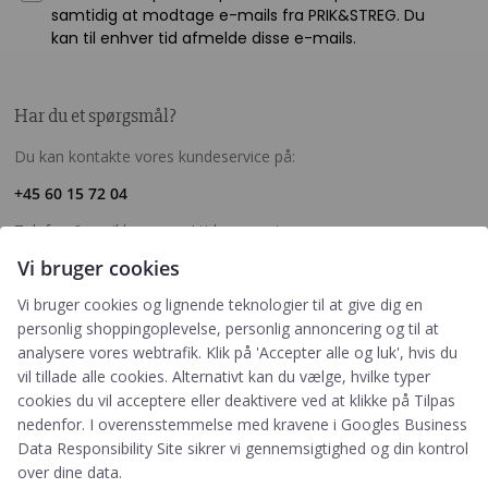
samtidig at modtage e-mails fra PRIK&STREG. Du
kan til enhver tid afmelde disse e-mails.
Har du et spørgsmål?
Du kan kontakte vores kundeservice på:
+45 60 15 72 04
Telefon & mail besvares I tidsrummet:
Mandag – Fredag: 10.00 – 15.00
Vi bruger cookies
kundeservice@prikogstreg.dk
Vi bruger cookies og lignende teknologier til at give dig en
personlig shoppingoplevelse, personlig annoncering og til at
analysere vores webtrafik. Klik på 'Accepter alle og luk', hvis du
vil tillade alle cookies. Alternativt kan du vælge, hvilke typer
Information
cookies du vil acceptere eller deaktivere ved at klikke på Tilpas
Tryktider
nedenfor. I overensstemmelse med kravene i
Googles Business
Handelsbetingelser og FAQ
Data Responsibility Site
sikrer vi gennemsigtighed og din kontrol
Persondatapolitik
over dine data.