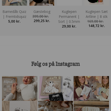
Barnedåb Quiz
Gæstebog
Kuglepen
Kuglepen Sæt
399,00
kr.
| Fremtidsquiz
Permanent |
Artline | 8 stk
Den
Den
299,25
kr.
5,00
kr.
169,00
kr.
Sort | 0.5mm
oprindelige
aktuelle
Den
De
148,72
kr.
29,00
kr.
pris
pris
oprindelige
aktu
var:
er:
pris
pris
399,00 kr..
299,25 kr..
var:
er:
169,00 kr..
148,
Følg os på Instagram