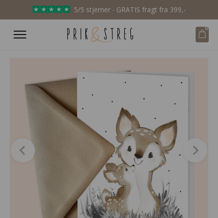
5/5 stjerner ∙ GRATIS fragt fra 399,-
0