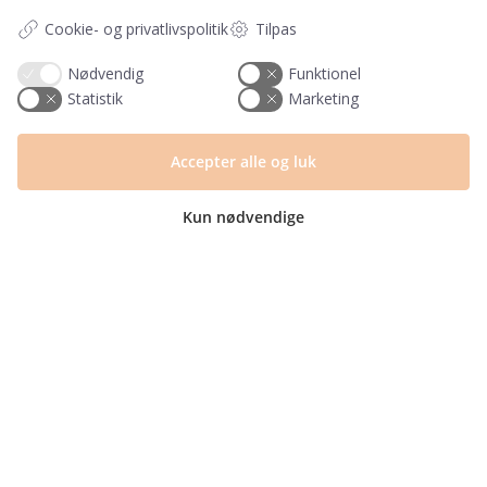
Om os
Cookie- og privatlivspolitik
Tilpas
Blog
Returlabel
Nødvendig
Funktionel
Statistik
Marketing
Kategorier
Barnets bog
Accepter alle og luk
Invitationer
Navnelapper
Kun nødvendige
Plakater
Milepælskort
Børneværelset
Sengetøj
© Copyright 2025 | CVR nr. 40694455 | PRIK & STREG er en del af Mayemi
ApS | Design og udvikling af
bo-we.dk
Fragt fra kun 29,- ∙
GRATIS fragt fra 399,-