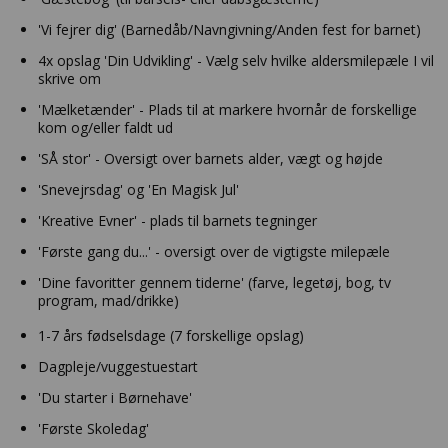
'Vi fejrer dig' (Barnedåb/Navngivning/Anden fest for barnet)
4x opslag 'Din Udvikling' - Vælg selv hvilke aldersmilepæle I vil
skrive om
'Mælketænder' - Plads til at markere hvornår de forskellige
kom og/eller faldt ud
'SÅ stor' - Oversigt over barnets alder, vægt og højde
'Snevejrsdag' og 'En Magisk Jul'
'Kreative Evner' - plads til barnets tegninger
'Første gang du...' - oversigt over de vigtigste milepæle
'Dine favoritter gennem tiderne' (farve, legetøj, bog, tv
program, mad/drikke)
1-7 års fødselsdage (7 forskellige opslag)
Dagpleje/vuggestuestart
'Du starter i Børnehave'
'Første Skoledag'