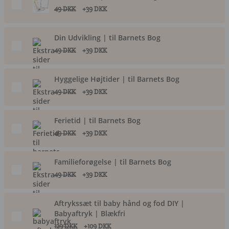
49 DKK
+39 DKK
Din Udvikling | til Barnets Bog
49 DKK
+39 DKK
Hyggelige Højtider | til Barnets Bog
49 DKK
+39 DKK
Ferietid | til Barnets Bog
49 DKK
+39 DKK
Familieforøgelse | til Barnets Bog
49 DKK
+39 DKK
Aftrykssæt til baby hånd og fod DIY |
Babyaftryk | Blækfri
129 DKK
+109 DKK