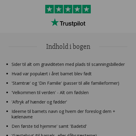
Indhold i bogen
Sider til alt om graviditeten med plads til scanningsbilleder
Hvad var populært i året barnet blev født
'Stamtræ' og 'Din Familie' (passer til alle familieformer)
'Velkommen til verden' - Alt om fødslen
'Aftryk af hænder og fødder'
Ideerne til barnets navn og hvem der foreslog dem +
kælenavne
Den første tid hjemme' samt 'Badetid'
'Gæstebog' (til barsels- eller dåbsgæsterne)