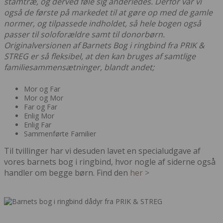
stamtræ, og derved føle sig anderledes. Derfor var vi
også de første på markedet til at gøre op med de gamle
normer, og tilpassede indholdet, så hele bogen også
passer til soloforældre samt til donorbørn.
Originalversionen af Barnets Bog i ringbind fra PRIK &
STREG er så fleksibel, at den kan bruges af samtlige
familiesammensætninger, blandt andet;
Mor og Far
Mor og Mor
Far og Far
Enlig Mor
Enlig Far
Sammenførte Familier
Til tvillinger har vi desuden lavet en specialudgave af
vores barnets bog i ringbind, hvor nogle af siderne også
handler om begge børn. Find den
her >