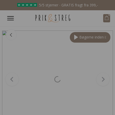
5/5 stjerner ∙ GRATIS fragt fra 399,-
4
Bøgerne inden i: