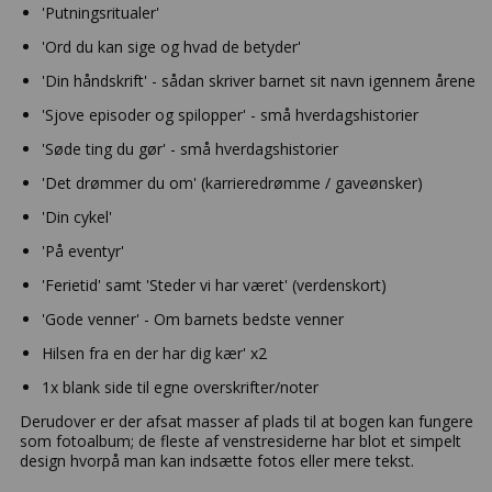
'Putningsritualer'
'Ord du kan sige og hvad de betyder'
'Din håndskrift' - sådan skriver barnet sit navn igennem årene
'Sjove episoder og spilopper' - små hverdagshistorier
'Søde ting du gør' - små hverdagshistorier
'Det drømmer du om' (karrieredrømme / gaveønsker)
'Din cykel'
'På eventyr'
'Ferietid' samt 'Steder vi har været' (verdenskort)
'Gode venner' - Om barnets bedste venner
Hilsen fra en der har dig kær' x2
1x blank side til egne overskrifter/noter
Derudover er der afsat masser af plads til at bogen kan fungere
som fotoalbum; de fleste af venstresiderne har blot et simpelt
design hvorpå man kan indsætte fotos eller mere tekst.