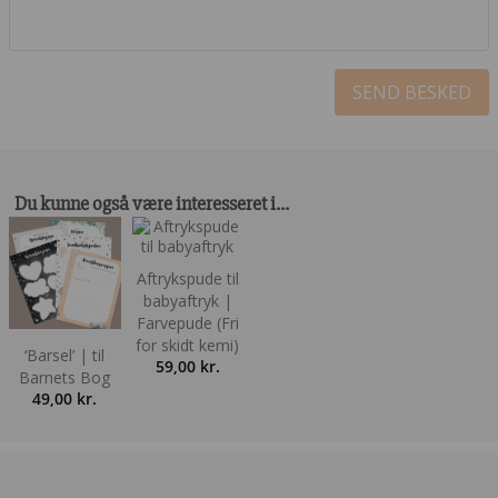
Du kunne også være interesseret i…
Aftrykspude til
babyaftryk |
Farvepude (Fri
for skidt kemi)
‘Barsel’ | til
59,00
kr.
Barnets Bog
49,00
kr.