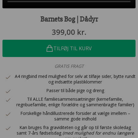
Barnets Bog | Dådyr
399,00
kr.
TILFØJ TIL KURV
GRATIS FRAGT
A4 ringbind med mulighed for selv at tilføje sider, bytte rundt
og indsætte plastiklommer
Passer til både pige og dreng
Til ALLE familiesammensætninger (kernefamilie,
regnbuefamilie, enlige forældre og sammenbragte familier)
Forskellige håndillustrerede forsider at vælge imellem –
samme gode indhold
Kan bruges fra graviditeten og går op til første skoledag
samt 7-års fødselsdag
(med mulighed for endnu længere