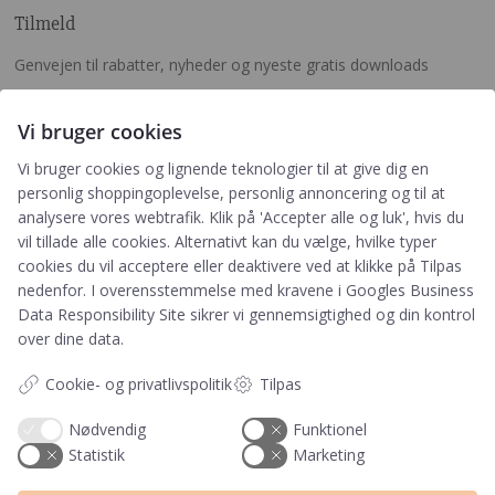
Tilmeld
Genvejen til rabatter, nyheder og nyeste gratis downloads
Vi bruger cookies
Vi bruger cookies og lignende teknologier til at give dig en
personlig shoppingoplevelse, personlig annoncering og til at
Tilmeld
analysere vores webtrafik. Klik på 'Accepter alle og luk', hvis du
vil tillade alle cookies. Alternativt kan du vælge, hvilke typer
cookies du vil acceptere eller deaktivere ved at klikke på Tilpas
Ved tilmelding accepterer du, at PRIK&STREG må
nedenfor. I overensstemmelse med kravene i
Googles Business
opbevare dine oplysninger i henhold til
Data Responsibility Site
sikrer vi gennemsigtighed og din kontrol
PRIK&STREGS privatlivspolitik. Du accepterer
samtidig at modtage e-mails fra PRIK&STREG. Du
over dine data.
kan til enhver tid afmelde disse e-mails.
Cookie- og privatlivspolitik
Tilpas
Nødvendig
Funktionel
Har du et spørgsmål?
Statistik
Marketing
Du kan kontakte vores kundeservice på: