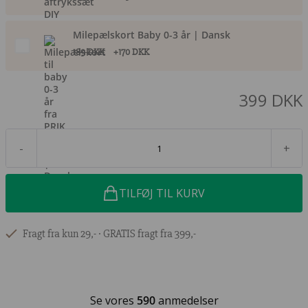
Milepælskort Baby 0-3 år | Dansk
189 DKK
+170 DKK
399 DKK
-
+
TILFØJ TIL KURV
Fragt fra kun 29,- ∙ GRATIS fragt fra 399,-
Se vores
590
anmedelser