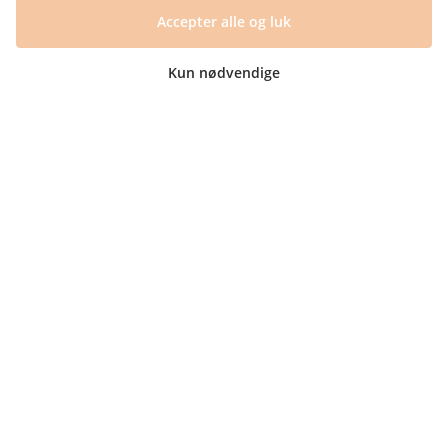
Accepter alle og luk
+45 60 15 72 04
Telefon & mail besvares I tidsrummet:
Kun nødvendige
Mandag – Fredag: 10.00 – 15.00
kundeservice@prikogstreg.dk
Information
Tryktider
Handelsbetingelser og FAQ
Persondatapolitik
Om os
Blog
Returlabel
Kategorier
Barnets bog