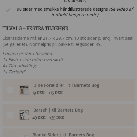
om ønsket)
90 sider med smukke håndillustrerede designs
(Se video af
indhold længere nede)
TILVALG – EKSTRA TILBEHØR
Ekstrasiderne måler 21,7 x 29,7 cm. 10 stk sider (5 ark) i hvert sæt
(Se galleriet). Normalpris pr. pakke tillægssider: 49,-
I bogen er der i forvejen:
1x Ekstra side uden overskrift
4x ‘Din udvikling’
1x ‘Ferietid’
'Dine Forældre' | til Barnets Bog
19 DKK
+15 DKK
'Barsel' | til Barnets Bog
49 DKK
+39 DKK
Blanke Sider | til Barnets Bog