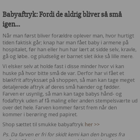
Babyaftryk: Fordi de aldrig bliver så små
igen…
Når man først bliver forældre oplever man, hvor hurtigt
tiden faktisk går; knap har man fået baby i armene på
hospitalet, før han eller hun har lært at sidde selv, kravle,
gå og løbe.. og pludselig er barnet slet ikke så lille mere.
Vi elsker selv at holde fast i disse minder hvor vi kan
huske på hvor bitte små de var. Derfor har vi fået et
blækfrit aftrykssæt på shoppen, så man kan tage meget
detaljerede aftryk af deres små hænder og fødder.
Farven er usynlig, så man kan tage babys hånd- og
fodaftryk uden af få maling eller anden stempelsværte ud
over det hele. Farven kommer først frem når den
kommer i berøring med papiret.
Shop sættet til smukke babyaftryk
her >>
Ps. Da farven er fri for skidt kemi kan den bruges fra