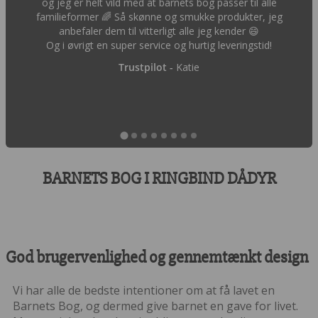
og jeg er helt vild med at barnets bog passer til alle
familieformer 🌈 Så skønne og smukke produkter, jeg
anbefaler dem til vitterligt alle jeg kender 😄
Og i øvrigt en super service og hurtig leveringstid!
Trustpilot -
Katie
BARNETS BOG I RINGBIND DÅDYR
God brugervenlighed og gennemtænkt design
Vi har alle de bedste intentioner om at få lavet en
Barnets Bog, og dermed give barnet en gave for livet.