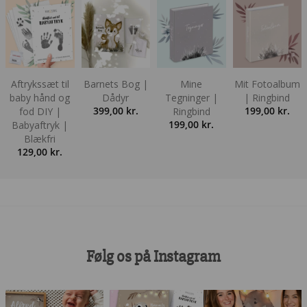
Aftrykssæt til
Barnets Bog |
Mine
Mit Fotoalbum
baby hånd og
Dådyr
Tegninger |
| Ringbind
399,00
kr.
199,00
kr.
fod DIY |
Ringbind
199,00
kr.
Babyaftryk |
Blækfri
129,00
kr.
Følg os på Instagram