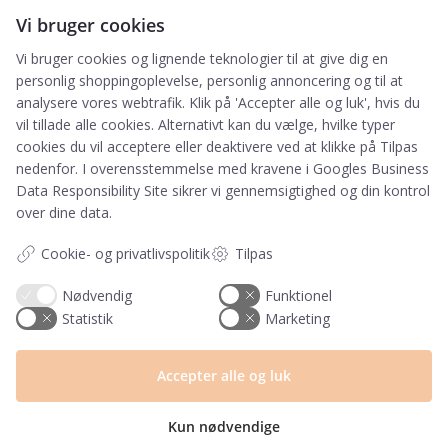
Tilmeld
Vi bruger cookies
Vi bruger cookies og lignende teknologier til at give dig en
Ved tilmelding accepterer du, at PRIK&STREG må
personlig shoppingoplevelse, personlig annoncering og til at
opbevare dine oplysninger i henhold til
analysere vores webtrafik. Klik på 'Accepter alle og luk', hvis du
PRIK&STREGS privatlivspolitik. Du accepterer
vil tillade alle cookies. Alternativt kan du vælge, hvilke typer
samtidig at modtage e-mails fra PRIK&STREG. Du
cookies du vil acceptere eller deaktivere ved at klikke på Tilpas
kan til enhver tid afmelde disse e-mails.
nedenfor. I overensstemmelse med kravene i
Googles Business
Data Responsibility Site
sikrer vi gennemsigtighed og din kontrol
over dine data.
Har du et spørgsmål?
Cookie- og privatlivspolitik
Tilpas
Du kan kontakte vores kundeservice på:
+45 60 15 72 04
Nødvendig
Funktionel
Statistik
Marketing
Telefon & mail besvares I tidsrummet:
Mandag – Fredag: 10.00 – 15.00
Accepter alle og luk
kundeservice@prikogstreg.dk
Kun nødvendige