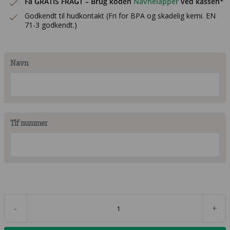
Få GRATIS FRAGT – Brug koden
Navnelapper
ved kassen*
179,00 kr..
143,20 kr..
Godkendt til hudkontakt (Fri for BPA og skadelig kemi. EN
71-3 godkendt.)
Navn
Tlf nummer
-
+