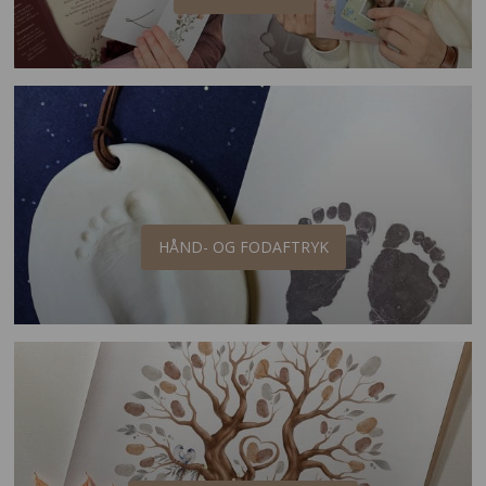
HÅND- OG FODAFTRYK