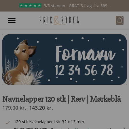
5/5 stjerner ∙ GRATIS fragt fra 399,-
0
Fornavn
12 34 56 78
Navnelapper 120 stk | Ræv | Mørkeblå
Den
Den
179,00
kr.
143,20
kr.
oprindelige
aktuelle
pris
pris
120 stk
Navnelapper i str 32 x 13 mm.
var:
er: