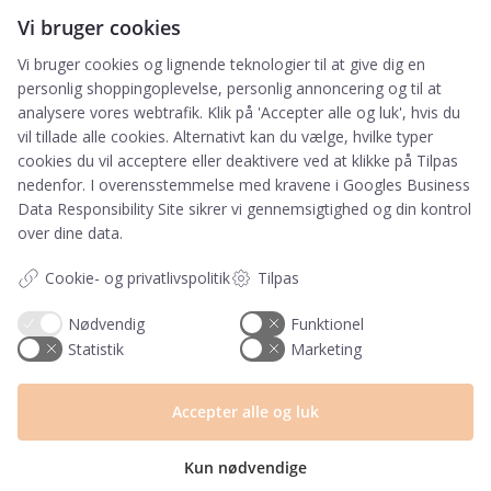
Tilmeld
Vi bruger cookies
Vi bruger cookies og lignende teknologier til at give dig en
Ved tilmelding accepterer du, at PRIK&STREG må
personlig shoppingoplevelse, personlig annoncering og til at
opbevare dine oplysninger i henhold til
analysere vores webtrafik. Klik på 'Accepter alle og luk', hvis du
PRIK&STREGS privatlivspolitik. Du accepterer
vil tillade alle cookies. Alternativt kan du vælge, hvilke typer
samtidig at modtage e-mails fra PRIK&STREG. Du
cookies du vil acceptere eller deaktivere ved at klikke på Tilpas
kan til enhver tid afmelde disse e-mails.
nedenfor. I overensstemmelse med kravene i
Googles Business
Data Responsibility Site
sikrer vi gennemsigtighed og din kontrol
over dine data.
Har du et spørgsmål?
Cookie- og privatlivspolitik
Tilpas
Du kan kontakte vores kundeservice på:
+45 60 15 72 04
Nødvendig
Funktionel
Statistik
Marketing
Telefon & mail besvares I tidsrummet:
Mandag – Fredag: 10.00 – 15.00
Accepter alle og luk
kundeservice@prikogstreg.dk
Kun nødvendige