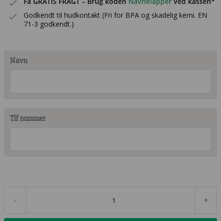
Få GRATIS FRAGT – Brug koden
Navnelapper
ved kassen*
179,00 kr..
143,20 kr..
Godkendt til hudkontakt (Fri for BPA og skadelig kemi. EN
71-3 godkendt.)
Navn
Tlf nummer
-
+