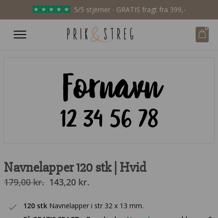
5/5 stjerner ∙ GRATIS fragt fra 399,-
0
Fornavn
12 34 56 78
Navnelapper 120 stk | Hvid
Den
Den
179,00
kr.
143,20
kr.
oprindelige
aktuelle
pris
pris
120 stk
Navnelapper i str 32 x 13 mm.
var:
er: