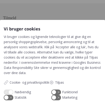
Tilmeld
Genvejen til rabatter, nyheder og nyeste gratis downloads
Vi bruger cookies
Vi bruger cookies og lignende teknologier til at give dig en
personlig shoppingoplevelse, personlig annoncering og til at
analysere vores webtrafik. Klik på 'Accepter alle og luk', hvis du
vil tillade alle cookies. Alternativt kan du vælge, hvilke typer
Tilmeld
cookies du vil acceptere eller deaktivere ved at klikke på Tilpas
nedenfor. I overensstemmelse med kravene i
Googles Business
Data Responsibility Site
sikrer vi gennemsigtighed og din kontrol
Ved tilmelding accepterer du, at PRIK&STREG må
over dine data.
opbevare dine oplysninger i henhold til
PRIK&STREGS privatlivspolitik. Du accepterer
Cookie- og privatlivspolitik
Tilpas
samtidig at modtage e-mails fra PRIK&STREG. Du
kan til enhver tid afmelde disse e-mails.
Nødvendig
Funktionel
Statistik
Marketing