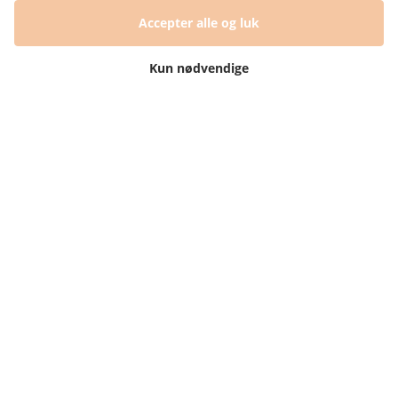
Har du et spørgsmål?
Accepter alle og luk
Du kan kontakte vores kundeservice på:
Kun nødvendige
+45 60 15 72 04
Telefon & mail besvares I tidsrummet:
Mandag – Fredag: 10.00 – 15.00
kundeservice@prikogstreg.dk
Information
Tryktider
Handelsbetingelser og FAQ
Persondatapolitik
Om os
Blog
Returlabel