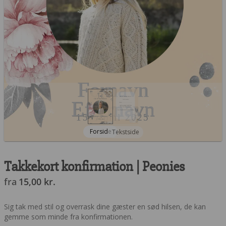
Fornavn
Efternavn
15. April 2025
Forside
Tekstside
Takkekort konfirmation | Peonies
fra
15,00
kr.
Sig tak med stil og overrask dine gæster en sød hilsen, de kan
gemme som minde fra konfirmationen.