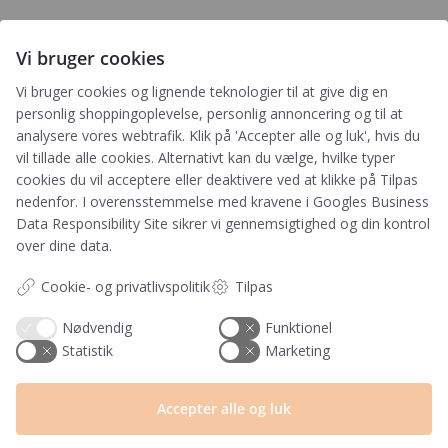
Tilmeld
Vi bruger cookies
Genvejen til rabatter, nyheder og nyeste gratis downloads
Vi bruger cookies og lignende teknologier til at give dig en
personlig shoppingoplevelse, personlig annoncering og til at
analysere vores webtrafik. Klik på 'Accepter alle og luk', hvis du
vil tillade alle cookies. Alternativt kan du vælge, hvilke typer
cookies du vil acceptere eller deaktivere ved at klikke på Tilpas
nedenfor. I overensstemmelse med kravene i
Googles Business
Tilmeld
Data Responsibility Site
sikrer vi gennemsigtighed og din kontrol
over dine data.
Ved tilmelding accepterer du, at PRIK&STREG må
opbevare dine oplysninger i henhold til
Cookie- og privatlivspolitik
Tilpas
PRIK&STREGS privatlivspolitik. Du accepterer
samtidig at modtage e-mails fra PRIK&STREG. Du
Nødvendig
Funktionel
kan til enhver tid afmelde disse e-mails.
Statistik
Marketing
Accepter alle og luk
Har du et spørgsmål?