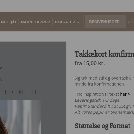
BEGIVENHEDER
ENGETØJ
NAVNELAPPER
PLAKATER
Takkekort konfirm
fra
15,00
kr.
K
Sig tak med stil og overrask 
minde fra konfirmationen.
HEDEN TIL
Find inspiration til tekst
her >
Leveringstid:
1-3 dage
Papir:
Standard hvidt 350gr. ma
Alt vores papir er Svanemærke
Størrelse og Format