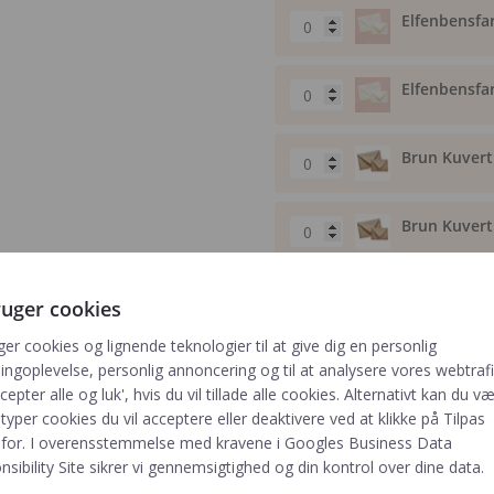
Elfenbensfar
Elfenbensfar
Brun Kuvert 
Brun Kuvert 
ruger cookies
ger cookies og lignende teknologier til at give dig en personlig
-
+
ngoplevelse, personlig annoncering og til at analysere vores webtrafik
cepter alle og luk', hvis du vil tillade alle cookies. Alternativt kan du v
Der er et min. 
 typer cookies du vil acceptere eller deaktivere ved at klikke på Tilpas
for. I overensstemmelse med kravene i
Googles Business Data
sibility Site
sikrer vi gennemsigtighed og din kontrol over dine data.
Fragt fra kun 29,- ∙ GRATIS fr