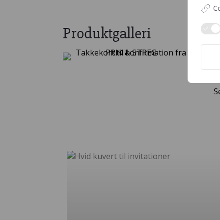
Co
Produktgalleri
S