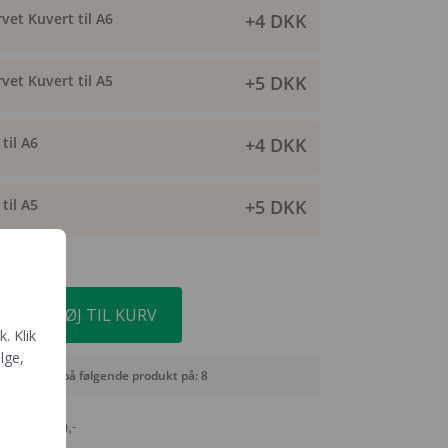
vet Kuvert til A6
+4 DKK
vet Kuvert til A5
+5 DKK
til A6
+4 DKK
til A5
+5 DKK
TILFØJ TIL KURV
. Klik
ælge,
bestillinger på følgende produkt på: 8
agt fra 399,-