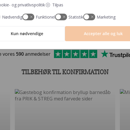
okie- og privatlivspolitik
Tilpas
Nødvendig
Funktionel
Statistik
Marketing
Kun nødvendige
Accepter alle og luk
e vores
590
anmedelser
TILBEHØR TIL KONFIRMATION