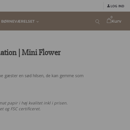
LOG IND
0
Kurv
BØRNEVÆRELSET
ation | Mini Flower
dine gæster en sød hilsen, de kan gemme som
t papir i høj kvalitet inkl i prisen.
t og FSC certificeret.