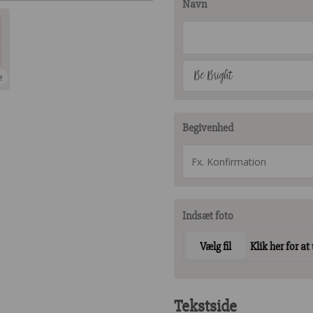
Navn
Be Bright
e
Begivenhed
Indsæt foto
Vælg fil
Klik her for at
Tekstside