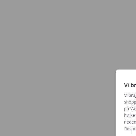
Vi b
Vi bru
shoppi
på 'Ac
hvilke
neden
Respon