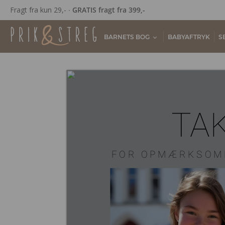
Fragt fra kun 29,- ∙
GRATIS fragt fra 399,-
BARNETS BOG
BABYAFTRYK
S
TA
FOR OPMÆRKSOM