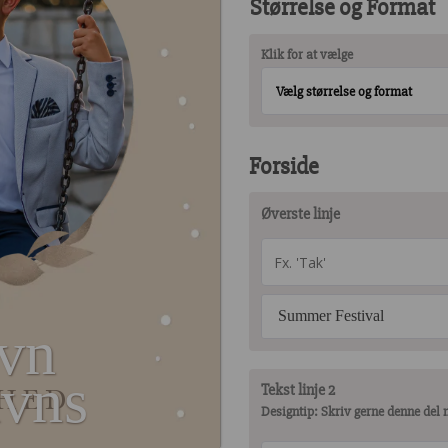
Størrelse og Format
Klik for at vælge
Vælg størrelse og format
Forside
Øverste linje
Summer Festival
vn
avns
Tekst linje 2
HED
Designtip: Skriv gerne denne del