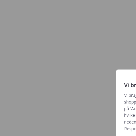
Vi b
Vi bru
shoppi
på 'Ac
hvilke
neden
Respon