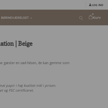
LOG IND
0
Kurv
BØRNEVÆRELSET
ation | Beige
dine gæster en sød hilsen, de kan gemme som
t papir i høj kvalitet inkl i prisen.
t og FSC certificeret.