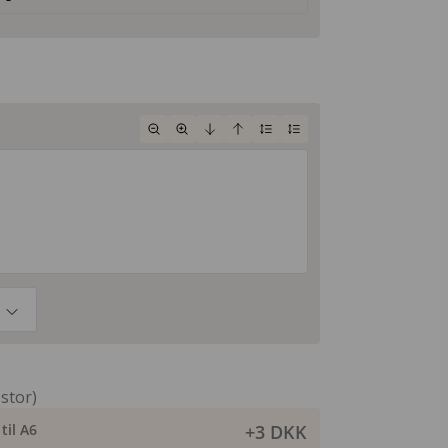
 stor)
til A6
+3 DKK