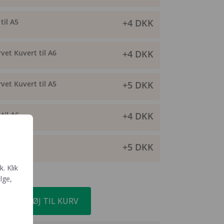
til A5
+4 DKK
vet Kuvert til A6
+4 DKK
vet Kuvert til A5
+5 DKK
til A6
+4 DKK
til A5
+5 DKK
. Klik
ælge,
TILFØJ TIL KURV