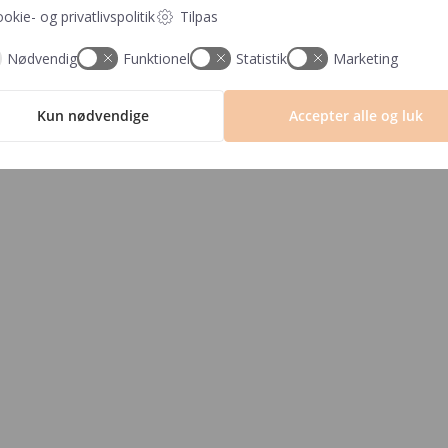
Der er et min. 
okie- og privatlivspolitik
Tilpas
Nødvendig
Funktionel
Statistik
Marketing
Fragt fra kun 29,- ∙ GRATIS fr
Kun nødvendige
Accepter alle og luk