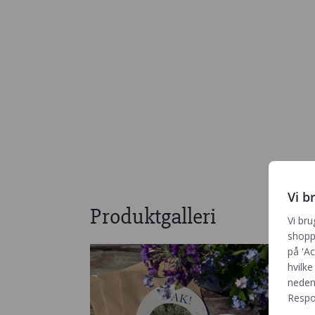
Vi b
Produktgalleri
Vi bru
shoppi
på 'Ac
hvilke
neden
Respon