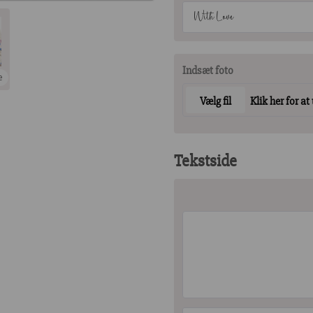
With Love
Indsæt foto
e
Vælg fil
Klik her for at
Tekstside