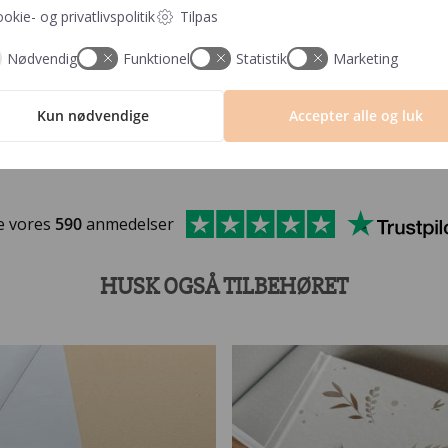
okie- og privatlivspolitik
Tilpas
Nødvendig
Funktionel
Statistik
Marketing
Kun nødvendige
Accepter alle og luk
e vores
590
anmedelser
HUSK OGSÅ TILBEHØRET