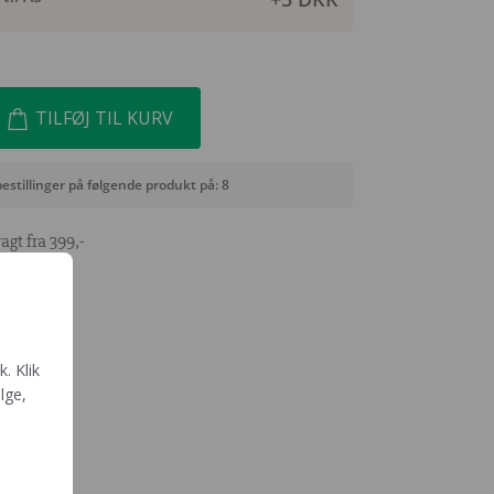
TILFØJ TIL KURV
bestillinger på følgende produkt på: 8
agt fra 399,-
. Klik
ælge,