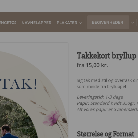
BEGIVENHEDER
ENGETØJ
NAVNELAPPER
PLAKATER
Takkekort bryllu
fra
15,00
kr.
TAK!
Sig tak med stil og overrask 
som minde fra brylluppet.
Leveringstid:
1-3 dage
Papir:
Standard hvidt 350gr. ma
Alt vores papir er Svanemærke
Størrelse og Format