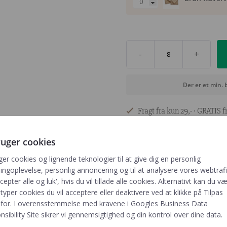
-
+
Der er et min. 
Fragt fra kun 29,- ∙ GRATIS fr
ruger cookies
ger cookies og lignende teknologier til at give dig en personlig
ngoplevelse, personlig annoncering og til at analysere vores webtrafik
cepter alle og luk', hvis du vil tillade alle cookies. Alternativt kan du v
 typer cookies du vil acceptere eller deaktivere ved at klikke på Tilpas
for. I overensstemmelse med kravene i
Googles Business Data
sibility Site
sikrer vi gennemsigtighed og din kontrol over dine data.