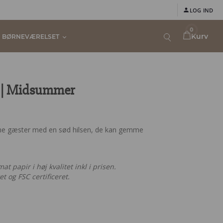
LOG IND
0
Kurv
BØRNEVÆRELSET
p | Midsummer
dine gæster med en sød hilsen, de kan gemme
t papir i høj kvalitet inkl i prisen.
t og FSC certificeret.