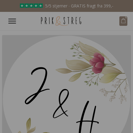
5/5 stjerner ∙ GRATIS fragt fra 399,-
0
J
&
H