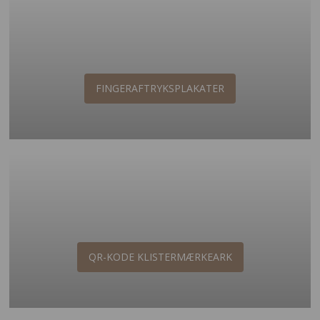
FINGERAFTRYKSPLAKATER
QR-KODE KLISTERMÆRKEARK