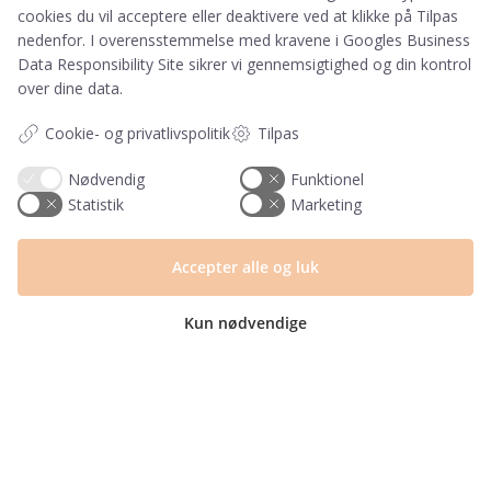
kan til enhver tid afmelde disse e-mails.
cookies du vil acceptere eller deaktivere ved at klikke på Tilpas
nedenfor. I overensstemmelse med kravene i
Googles Business
Data Responsibility Site
sikrer vi gennemsigtighed og din kontrol
Har du et spørgsmål?
over dine data.
Du kan kontakte vores kundeservice på:
Cookie- og privatlivspolitik
Tilpas
+45 60 15 72 04
Nødvendig
Funktionel
Telefon & mail besvares I tidsrummet:
Statistik
Marketing
Mandag – Fredag: 10.00 – 15.00
kundeservice@prikogstreg.dk
Accepter alle og luk
Kun nødvendige
Information
Tryktider
Handelsbetingelser og FAQ
Persondatapolitik
Om os
Blog