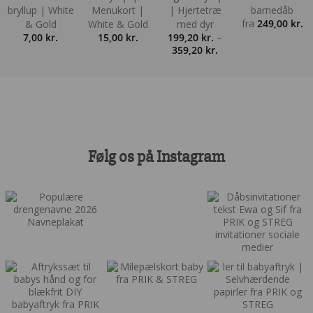
bryllup | White
Menukort |
| Hjertetræ
barnedåb
fra
249,00
kr.
& Gold
White & Gold
med dyr
7,00
kr.
15,00
kr.
199,20
kr.
–
Prisinterval:
359,20
kr.
199,20 kr.
til
359,20 kr.
Følg os på Instagram