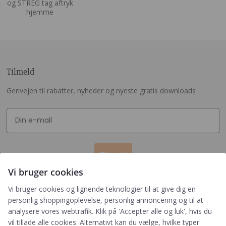
Tilmeld
Genvejen til rabatter, nyheder og nyeste gratis downloads
Tilmeld
Vi bruger cookies
Ved tilmelding accepterer du, at PRIK&STREG må
Vi bruger cookies og lignende teknologier til at give dig en
opbevare dine oplysninger i henhold til
personlig shoppingoplevelse, personlig annoncering og til at
PRIK&STREGS privatlivspolitik. Du accepterer
analysere vores webtrafik. Klik på 'Accepter alle og luk', hvis du
samtidig at modtage e-mails fra PRIK&STREG. Du
vil tillade alle cookies. Alternativt kan du vælge, hvilke typer