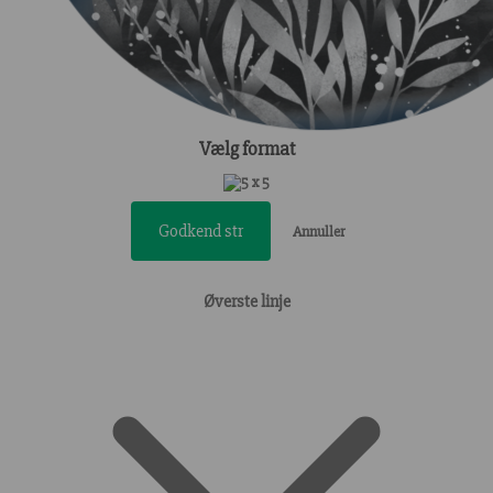
Vælg format
5 x 5
Godkend str
Annuller
Øverste linje