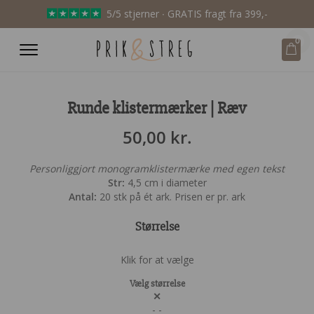
5/5 stjerner ∙ GRATIS fragt fra 399,-
0
Runde klistermærker | Ræv
50,00
kr.
Personliggjort monogramklistermærke med egen tekst
Str:
4,5 cm i diameter
Antal:
20 stk på ét ark. Prisen er pr. ark
Størrelse
Klik for at vælge
Vælg størrelse
✕
-
-