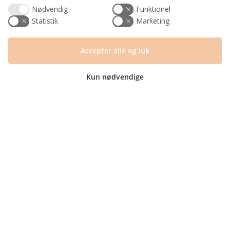
Nødvendig
Funktionel
Ved tilmelding accepterer du, at PRIK&STREG må
Statistik
Marketing
opbevare dine oplysninger i henhold til
PRIK&STREGS privatlivspolitik. Du accepterer
samtidig at modtage e-mails fra PRIK&STREG. Du
Accepter alle og luk
kan til enhver tid afmelde disse e-mails.
Kun nødvendige
Har du et spørgsmål?
Du kan kontakte vores kundeservice på:
+45 60 15 72 04
Telefon & mail besvares I tidsrummet:
Mandag – Fredag: 10.00 – 15.00
kundeservice@prikogstreg.dk
Information