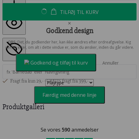
TILFØJ TIL KURV
✕
Godkend design
OBS:
Det, du godkender her, kan ikke ændres efter ordreafgivelse. Kig
derfor efter, om alt i dette vindue er, som du ønsker, inden du går videre.
Godkend og tilføj til kurv
Annuller
Fragt fra kun 29,- ∙ GRATIS fragt fra 399,-
Færdig med denne linje
Produktgalleri
Se vores
590
anmedelser