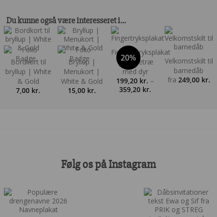
Du kunne også være interesseret i…
Fingeraftryksplakat
20%
Velkomstskilt til
Bordkort til
Bryllup |
| Hjertetræ
barnedåb
bryllup | White
Menukort |
med dyr
fra
249,00
kr.
199,20
kr.
–
& Gold
White & Gold
Prisinterval:
359,20
kr.
7,00
kr.
15,00
kr.
199,20 kr.
til
359,20 kr.
Følg os på Instagram