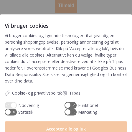
Tilmeld
Ved tilmelding accepterer du, at PRIK&STREG må
Vi bruger cookies
opbevare dine oplysninger i henhold til
PRIK&STREGS privatlivspolitik. Du accepterer
Vi bruger cookies og lignende teknologier til at give dig en
samtidig at modtage e-mails fra PRIK&STREG. Du
personlig shoppingoplevelse, personlig annoncering og til at
kan til enhver tid afmelde disse e-mails.
analysere vores webtrafik. Klik på 'Accepter alle og luk', hvis du
vil tillade alle cookies. Alternativt kan du vælge, hvilke typer
cookies du vil acceptere eller deaktivere ved at klikke på Tilpas
Har du et spørgsmål?
nedenfor. I overensstemmelse med kravene i
Googles Business
Data Responsibility Site
sikrer vi gennemsigtighed og din kontrol
Du kan kontakte vores kundeservice på:
over dine data.
+45 60 15 72 04
Cookie- og privatlivspolitik
Tilpas
Telefon & mail besvares I tidsrummet:
Mandag – Fredag: 10.00 – 15.00
Nødvendig
Funktionel
Statistik
Marketing
kundeservice@prikogstreg.dk
Accepter alle og luk