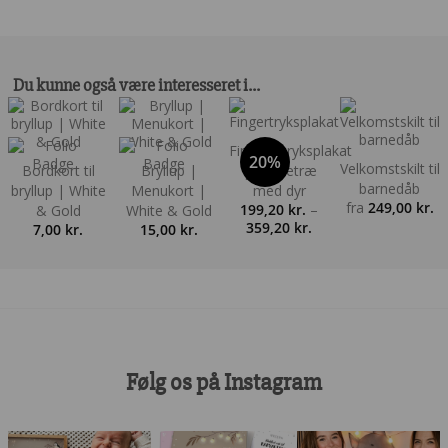
Du kunne også være interesseret i…
Fingeraftryksplakat
20%
Velkomstskilt til
Bordkort til
Bryllup |
| Hjertetræ
barnedåb
bryllup | White
Menukort |
med dyr
fra
249,00
kr.
199,20
kr.
–
& Gold
White & Gold
Prisinterval:
359,20
kr.
7,00
kr.
15,00
kr.
199,20 kr.
til
359,20 kr.
Følg os på Instagram