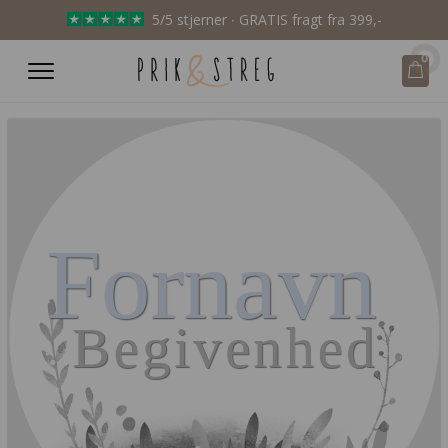
5/5 stjerner ∙ GRATIS fragt fra 399,-
0
Fornavn
Begivenhed