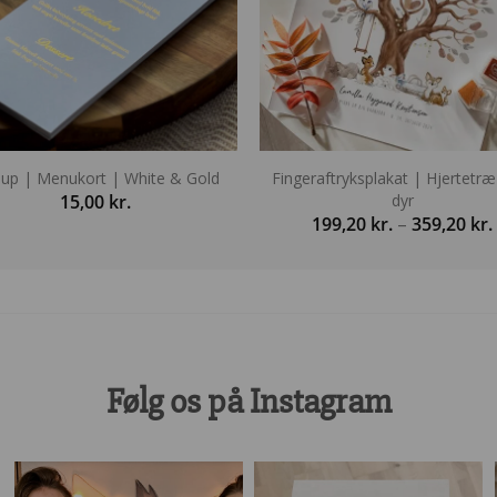
llup | Menukort | White & Gold
Fingeraftryksplakat | Hjertetr
15,00
kr.
dyr
199,20
kr.
–
359,20
kr.
t
Følg os på Instagram