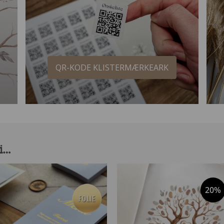
QR-KODE KLISTERMÆRKEARK
 i…
20%