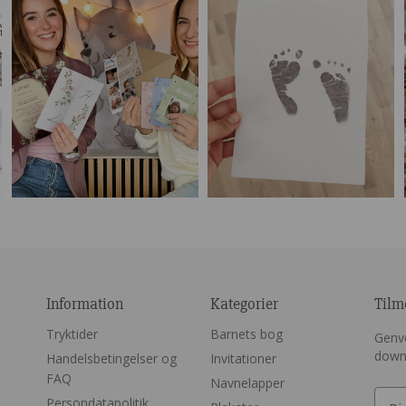
Information
Kategorier
Tilm
Tryktider
Barnets bog
Genve
down
Handelsbetingelser og
Invitationer
FAQ
Navnelapper
Persondatapolitik