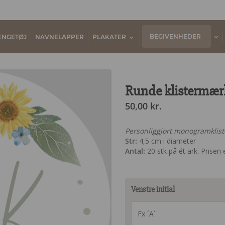
BEGIVENHEDER
ENGETØJ
NAVNELAPPER
PLAKATER
Runde klistermærk
50,00
kr.
Personliggjort monogramklis
Str:
4,5 cm i diameter
K
Antal:
20 stk på ét ark. Prisen e
Venstre initial