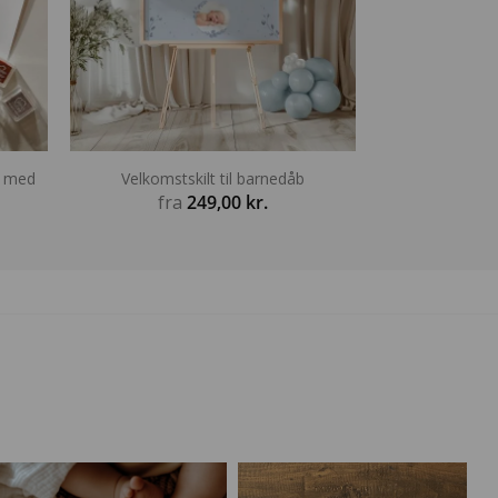
æ med
Velkomstskilt til barnedåb
fra
249,00
kr.
Prisinterval:
199,20 kr.
il
359,20 kr.