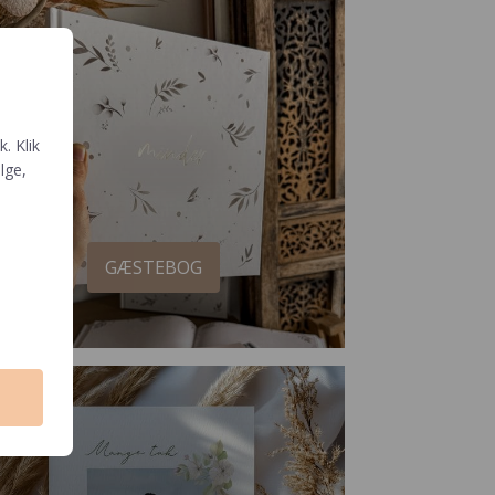
. Klik
ælge,
GÆSTEBOG