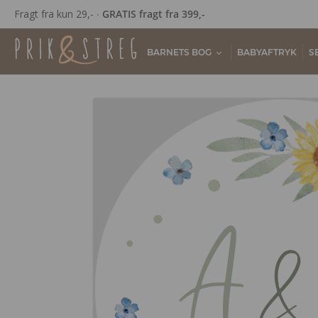
Fragt fra kun 29,- ∙
GRATIS fragt fra 399,-
BARNETS BOG
BABYAFTRYK
S
A
&