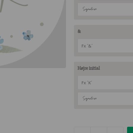
Signature
&
Højre initial
Signature