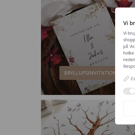
Vi b
Vi bru
shoppi
på 'Ac
hvilke
neden
Respon
BRYLLUPSINVITATIONER
Co