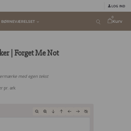
LOG IND
0
Kurv
BØRNEVÆRELSET
er | Forget Me Not
termærke med egen tekst
r pr. ark