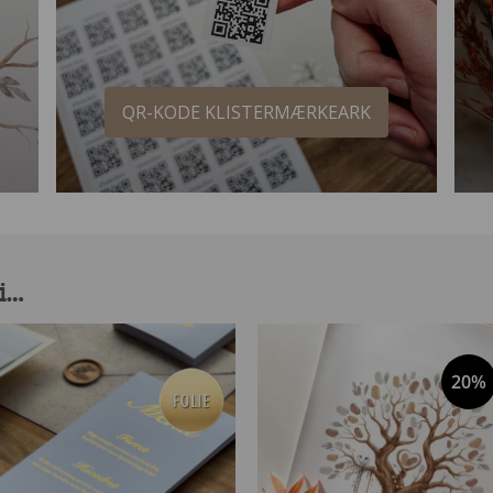
QR-KODE KLISTERMÆRKEARK
 i…
20%