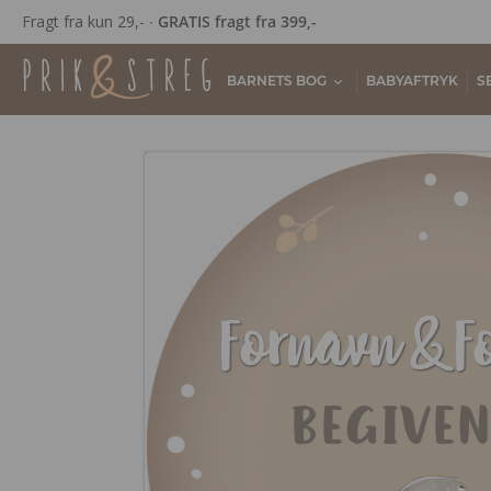
Fragt fra kun 29,- ∙
GRATIS fragt fra 399,-
BARNETS BOG
BABYAFTRYK
S
Fornavn & F
Begive