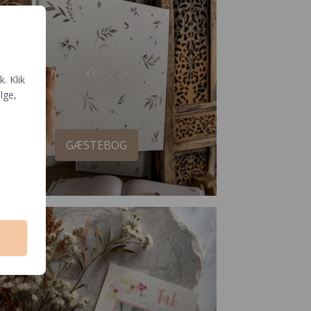
. Klik
ælge,
GÆSTEBOG