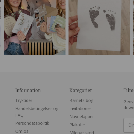
Information
Kategorier
Tilm
Tryktider
Barnets bog
Genve
down
Handelsbetingelser og
Invitationer
FAQ
Navnelapper
Persondatapolitik
Plakater
Om os
Milepælskort