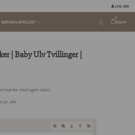
LOG IND
0
Kurv
BØRNEVÆRELSET
r | Baby Ulv Tvillinger |
termærke med egen tekst
r pr. ark