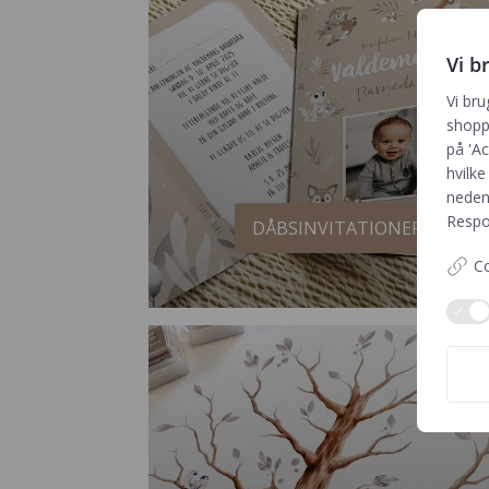
Vi b
Vi bru
shoppi
på 'Ac
hvilke
neden
Respon
DÅBSINVITATIONER
Co