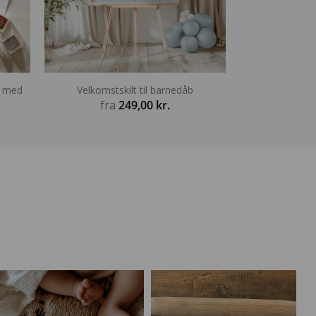
æ med
Velkomstskilt til barnedåb
fra
249,00
kr.
Prisinterval:
199,20 kr.
il
359,20 kr.