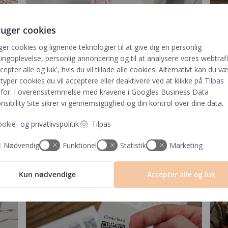
ruger cookies
ger cookies og lignende teknologier til at give dig en personlig
ngoplevelse, personlig annoncering og til at analysere vores webtrafik
cepter alle og luk', hvis du vil tillade alle cookies. Alternativt kan du v
 typer cookies du vil acceptere eller deaktivere ved at klikke på Tilpas
for. I overensstemmelse med kravene i
Googles Business Data
sibility Site
sikrer vi gennemsigtighed og din kontrol over dine data.
MENUKORT
okie- og privatlivspolitik
Tilpas
Nødvendig
Funktionel
Statistik
Marketing
Kun nødvendige
Accepter alle og luk