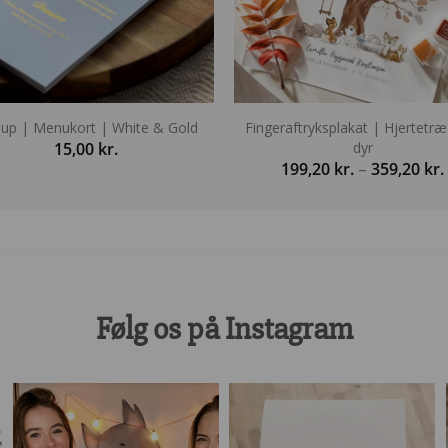
llup | Menukort | White & Gold
Fingeraftryksplakat | Hjertetr
15,00
kr.
dyr
199,20
kr.
–
359,20
kr.
t
Følg os på Instagram