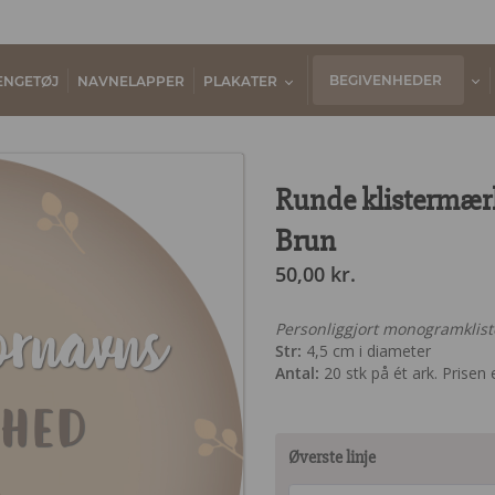
BEGIVENHEDER
ENGETØJ
NAVNELAPPER
PLAKATER
Runde klistermærke
Brun
50,00
kr.
ornavns
Personliggjort monogramklis
Str:
4,5 cm i diameter
Antal:
20 stk på ét ark. Prisen e
nhed
Øverste linje