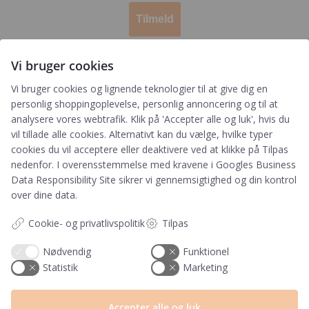
Tilmeld
Ved tilmelding accepterer du, at PRIK&STREG må
Vi bruger cookies
opbevare dine oplysninger i henhold til
PRIK&STREGS privatlivspolitik. Du accepterer
Vi bruger cookies og lignende teknologier til at give dig en
samtidig at modtage e-mails fra PRIK&STREG. Du
personlig shoppingoplevelse, personlig annoncering og til at
kan til enhver tid afmelde disse e-mails.
analysere vores webtrafik. Klik på 'Accepter alle og luk', hvis du
vil tillade alle cookies. Alternativt kan du vælge, hvilke typer
cookies du vil acceptere eller deaktivere ved at klikke på Tilpas
Har du et spørgsmål?
nedenfor. I overensstemmelse med kravene i
Googles Business
Data Responsibility Site
sikrer vi gennemsigtighed og din kontrol
Du kan kontakte vores kundeservice på:
over dine data.
+45 60 15 72 04
Cookie- og privatlivspolitik
Tilpas
Telefon & mail besvares I tidsrummet:
Mandag – Fredag: 10.00 – 15.00
Nødvendig
Funktionel
Statistik
Marketing
kundeservice@prikogstreg.dk
Accepter alle og luk