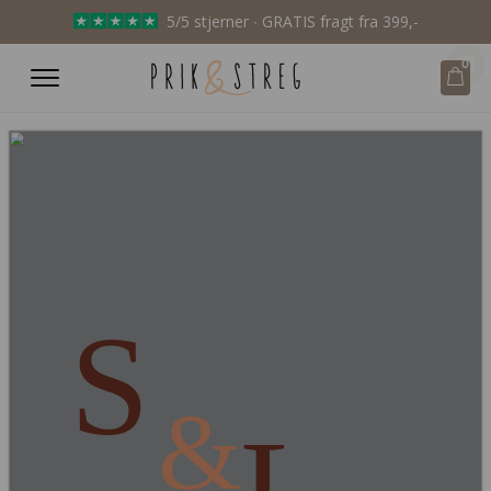
5/5 stjerner ∙ GRATIS fragt fra 399,-
0
S
&
L