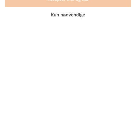
Information
Kun nødvendige
Tryktider
Handelsbetingelser og FAQ
Persondatapolitik
Om os
Blog
Returlabel
Kategorier
Barnets bog
Invitationer
Navnelapper
Plakater
Milepælskort
Børneværelset
Sengetøj