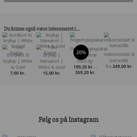
Du kunne også være interesseret i…
Fingeraftryksplakat
20%
Velkomstskilt til
Bordkort til
Bryllup |
| Hjertetræ
barnedåb
bryllup | White
Menukort |
med dyr
fra
249,00
kr.
199,20
kr.
–
& Gold
White & Gold
Prisinterval:
359,20
kr.
7,00
kr.
15,00
kr.
199,20 kr.
til
359,20 kr.
Følg os på Instagram