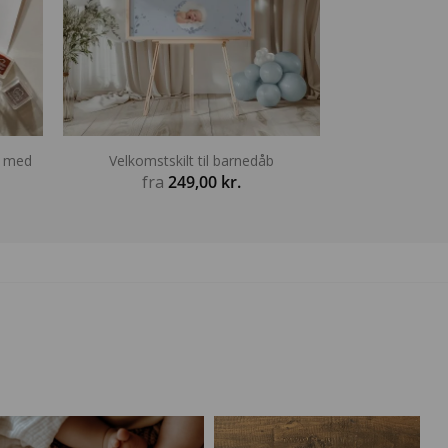
æ med
Velkomstskilt til barnedåb
fra
249,00
kr.
Prisinterval:
199,20 kr.
il
359,20 kr.