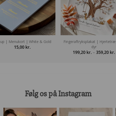
llup | Menukort | White & Gold
Fingeraftryksplakat | Hjertetr
15,00
kr.
dyr
199,20
kr.
–
359,20
kr.
t
Følg os på Instagram