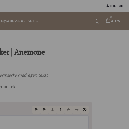
LOG IND
0
Kurv
BØRNEVÆRELSET
ker | Anemone
termærke med egen tekst
r pr. ark