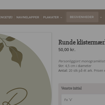
BEGIVENHEDER
ENGETØJ
NAVNELAPPER
PLAKATER
Runde klistermær
50,00
kr.
Personliggjort monogramklis
Str:
4,5 cm i diameter
Antal:
20 stk på ét ark. Prisen e
R
Venstre initial