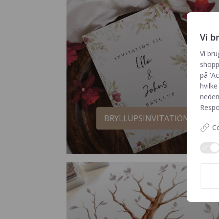
Vi b
Vi bru
shoppi
på 'Ac
hvilke
neden
Respon
BRYLLUPSINVITATIONER
Co