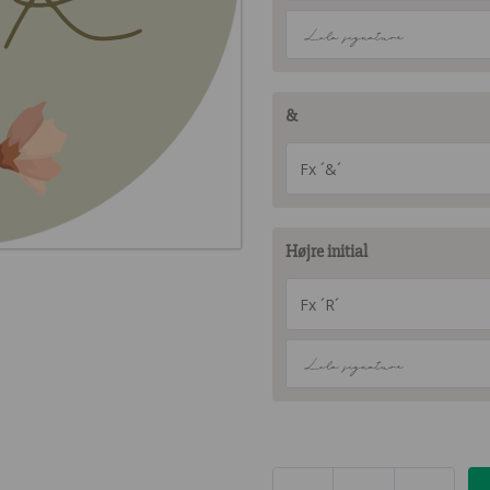
Lola signature
&
Højre initial
Lola signature