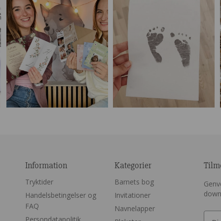
Information
Kategorier
Tilm
Tryktider
Barnets bog
Genve
down
Handelsbetingelser og
Invitationer
FAQ
Navnelapper
Persondatapolitik