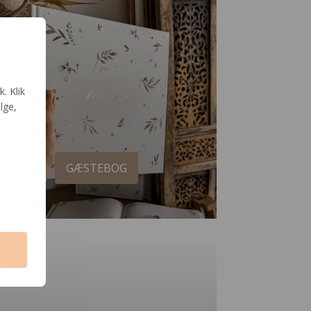
. Klik
ælge,
GÆSTEBOG