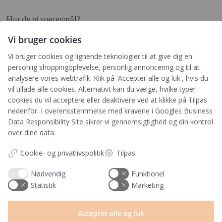
Har du et spørgsmål?
Du kan kontakte vores kundeservice på:
Vi bruger cookies
+45 60 15 72 04
Vi bruger cookies og lignende teknologier til at give dig en
personlig shoppingoplevelse, personlig annoncering og til at
Telefon & mail besvares I tidsrummet:
analysere vores webtrafik. Klik på 'Accepter alle og luk', hvis du
Mandag – Fredag: 10.00 – 15.00
vil tillade alle cookies. Alternativt kan du vælge, hvilke typer
kundeservice@prikogstreg.dk
cookies du vil acceptere eller deaktivere ved at klikke på Tilpas
nedenfor. I overensstemmelse med kravene i
Googles Business
Data Responsibility Site
sikrer vi gennemsigtighed og din kontrol
over dine data.
Information
Cookie- og privatlivspolitik
Tilpas
Tryktider
Handelsbetingelser og FAQ
Nødvendig
Funktionel
Persondatapolitik
Statistik
Marketing
Om os
Blog
Accepter alle og luk
Returlabel