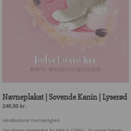
Indsæt navn her
indsæt fx. fødselsdag eller fødselsdetaljer
Navneplakat | Sovende Kanin | Lyserød
248,00
kr.
Håndillustreret med kærlighed.
Den fineste navneplakat fra PRIK & STREG – Du skriver barnets