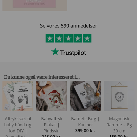
Se vores
590
anmedelser
Du kunne også være interesseret i…
Aftrykssæt til
Babyaftryk
Barnets Bog |
Magnetisk
baby hånd og
Plakat |
Kaniner
Ramme – Eg
399,00
kr.
fod DIY |
Pindsvin
30 cm
248,00
kr.
159,00
kr.
Babyaftryk |