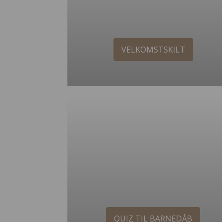
VELKOMSTSKILT
QUIZ TIL BARNEDÅB