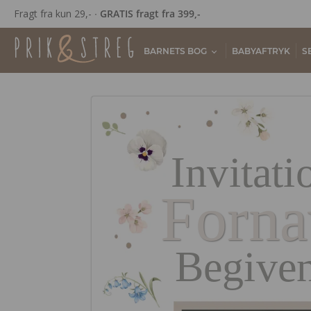
Fragt fra kun 29,- ∙
GRATIS fragt fra 399,-
BARNETS BOG
BABYAFTRYK
S
Invitatio
Forna
Begive