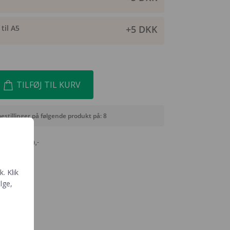
til A5
+5 DKK
TILFØJ TIL KURV
bestillinger på følgende produkt på: 8
agt fra 399,-
. Klik
ælge,