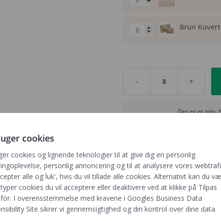
Brun Kuvert 
-
+
Der er et min. 
Fragt fra kun 29,- ∙ GRATIS fr
ruger cookies
ger cookies og lignende teknologier til at give dig en personlig
ngoplevelse, personlig annoncering og til at analysere vores webtrafik
cepter alle og luk', hvis du vil tillade alle cookies. Alternativt kan du v
 typer cookies du vil acceptere eller deaktivere ved at klikke på Tilpas
for. I overensstemmelse med kravene i
Googles Business Data
sibility Site
sikrer vi gennemsigtighed og din kontrol over dine data.