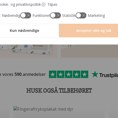
okie- og privatlivspolitik
Tilpas
Nødvendig
Funktionel
Statistik
Marketing
Kun nødvendige
Accepter alle og luk
e vores
590
anmedelser
HUSK OGSÅ TILBEHØRET