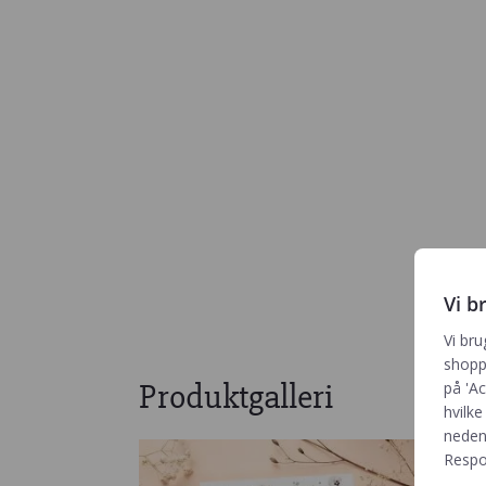
Vi b
Vi bru
shoppi
Produktgalleri
på 'Ac
hvilke
neden
Respon