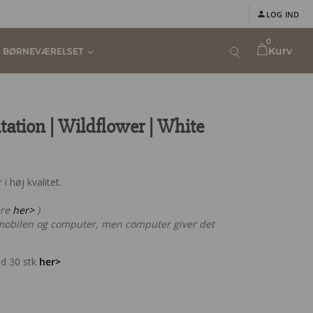
LOG IND
0
Kurv
BØRNEVÆRELSET
tation | Wildflower | White
i høj kvalitet.
ere
her>
)
obilen og computer, men computer giver det
ed 30 stk
her>