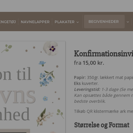
BEGIVENHEDER
ENGETØJ
NAVNELAPPER
PLAKATER
Konfirmationsinvi
fra
15,00
kr.
n til
Papir:
350gr. lækkert mat papir 
vns
Eks
kuverter.
Leveringstid:
1-3 dage (Se m
Kan opsættes både gennem m
bedste overblik.
nhed
Tilkøb QR klistermærke ark m
Størrelse og Format