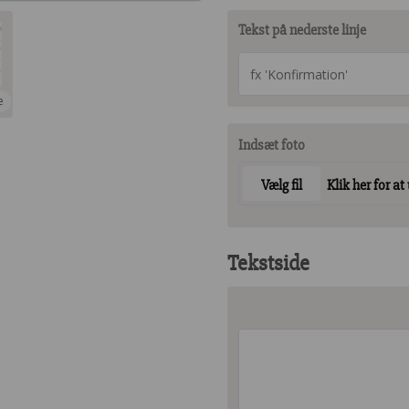
Tekst på nederste linje
e
Indsæt foto
Vælg fil
Klik her for at
Tekstside