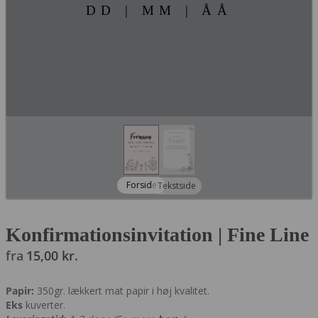
DD | MM | ÅÅ
Forside
Tekstside
Konfirmationsinvitation | Fine Line
fra
15,00
kr.
Papir:
350gr. lækkert mat papir i høj kvalitet.
Eks
kuverter.