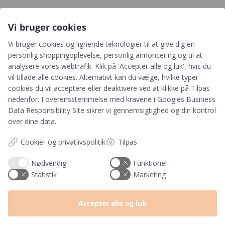
Vi bruger cookies
Vi bruger cookies og lignende teknologier til at give dig en
Tilmeld
personlig shoppingoplevelse, personlig annoncering og til at
analysere vores webtrafik. Klik på 'Accepter alle og luk', hvis du
Genvejen til rabatter, nyheder og nyeste gratis downloads
vil tillade alle cookies. Alternativt kan du vælge, hvilke typer
cookies du vil acceptere eller deaktivere ved at klikke på Tilpas
nedenfor. I overensstemmelse med kravene i
Googles Business
Data Responsibility Site
sikrer vi gennemsigtighed og din kontrol
over dine data.
Tilmeld
Cookie- og privatlivspolitik
Tilpas
Ved tilmelding accepterer du, at PRIK&STREG må
Nødvendig
Funktionel
opbevare dine oplysninger i henhold til
Statistik
Marketing
PRIK&STREGS privatlivspolitik. Du accepterer
samtidig at modtage e-mails fra PRIK&STREG. Du
kan til enhver tid afmelde disse e-mails.
Accepter alle og luk