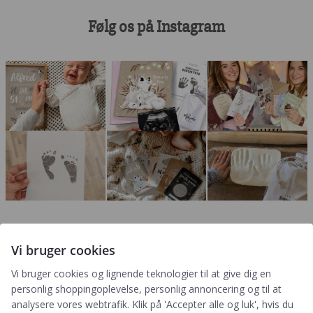
Følg os på Instagram
Vi bruger cookies
Vi bruger cookies og lignende teknologier til at give dig en
Tilmeld
personlig shoppingoplevelse, personlig annoncering og til at
analysere vores webtrafik. Klik på 'Accepter alle og luk', hvis du
Genvejen til rabatter, nyheder og nyeste gratis downloads