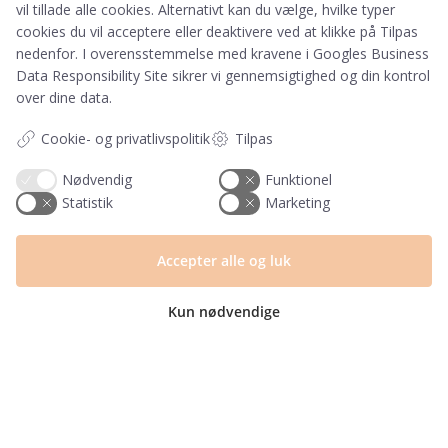
vil tillade alle cookies. Alternativt kan du vælge, hvilke typer
cookies du vil acceptere eller deaktivere ved at klikke på Tilpas
nedenfor. I overensstemmelse med kravene i
Googles Business
Data Responsibility Site
sikrer vi gennemsigtighed og din kontrol
over dine data.
Tilmeld
Cookie- og privatlivspolitik
Tilpas
Ved tilmelding accepterer du, at PRIK&STREG må
Nødvendig
Funktionel
opbevare dine oplysninger i henhold til
Statistik
Marketing
PRIK&STREGS privatlivspolitik. Du accepterer
samtidig at modtage e-mails fra PRIK&STREG. Du
Accepter alle og luk
kan til enhver tid afmelde disse e-mails.
Kun nødvendige
Har du et spørgsmål?
Du kan kontakte vores kundeservice på:
+45 60 15 72 04
Telefon & mail besvares I tidsrummet: