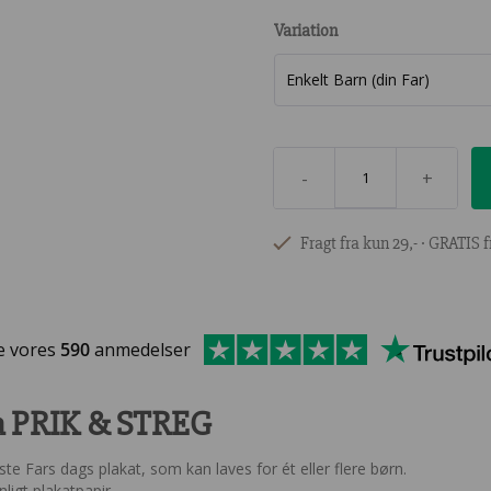
Variation
-
+
Fragt fra kun 29,- ∙ GRATIS f
e vores
590
anmedelser
ra PRIK & STREG
e Fars dags plakat, som kan laves for ét eller flere børn.
igt plakatpapir.