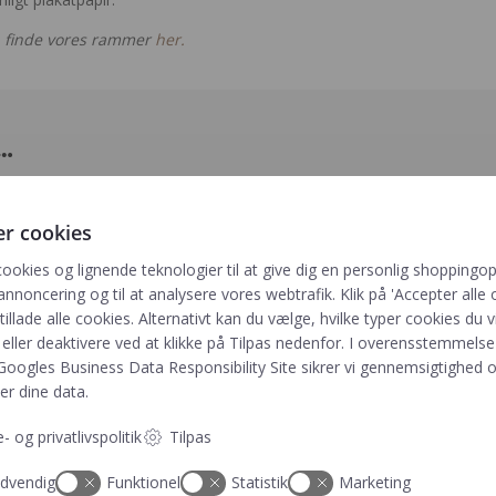
 finde vores rammer
her.
i…
er cookies
cookies og lignende teknologier til at give dig en personlig shoppingop
annoncering og til at analysere vores webtrafik. Klik på 'Accepter alle o
 tillade alle cookies. Alternativt kan du vælge, hvilke typer cookies du vi
eller deaktivere ved at klikke på Tilpas nedenfor. I overensstemmels
Googles Business Data Responsibility Site
sikrer vi gennemsigtighed o
er dine data.
- og privatlivspolitik
Tilpas
dvendig
Funktionel
Statistik
Marketing