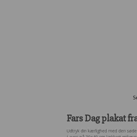
S
Fars Dag plakat f
Udtryk din kærlighed med den sødest
Laves på 30×40 cm lækkert miljøvenl