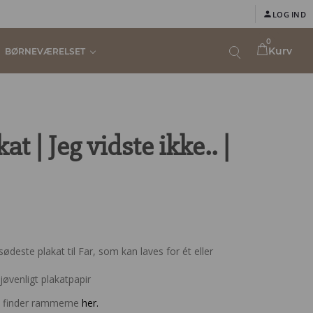
LOG IND
0
Kurv
BØRNEVÆRELSET
at | Jeg vidste ikke.. |
deste plakat til Far, som kan laves for ét eller
øvenligt plakatpapir
u finder rammerne
her.