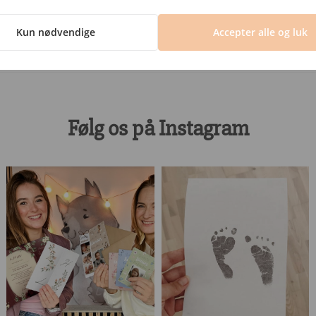
gnetisk Ramme – Eg 30 cm
Nu har vi alt..
159,00
kr.
149,00
kr.
Kun nødvendige
Accepter alle og luk
Følg os på Instagram