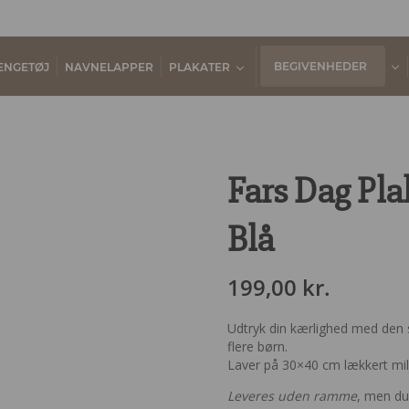
BEGIVENHEDER
ENGETØJ
NAVNELAPPER
PLAKATER
Fars Dag Plak
Blå
199,00
kr.
Udtryk din kærlighed med den sø
flere børn.
Laver på 30×40 cm lækkert milj
Leveres uden ramme
, men d