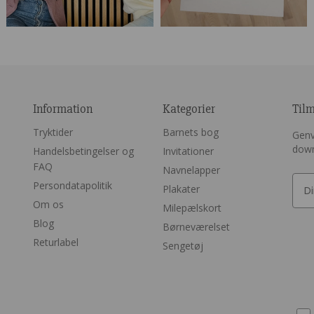
Information
Kategorier
Til
Tryktider
Barnets bog
Genv
dow
Handelsbetingelser og
Invitationer
FAQ
Navnelapper
Persondatapolitik
Plakater
Om os
Milepælskort
Blog
Børneværelset
Returlabel
Sengetøj