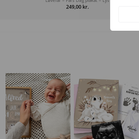
Løvefar – Fars Dag plakat – Lys
Ma
249,00
kr.