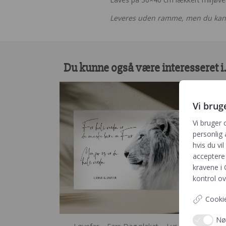
Leveres uden ramme, men du kan
Du kunne også være interesseret 
Vi brug
Vi bruger 
personlig 
hvis du vil
acceptere 
kravene i
kontrol ov
Cookie
Nø