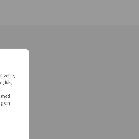
levelse,
g luk',
l
e med
g din