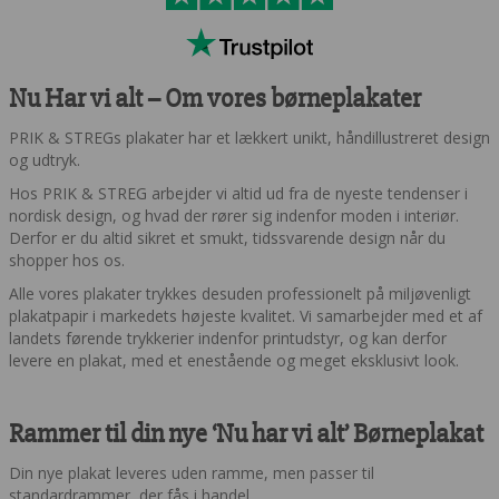
Nu Har vi alt – Om vores børneplakater
PRIK & STREGs plakater har et lækkert unikt, håndillustreret design
og udtryk.
Hos PRIK & STREG arbejder vi altid ud fra de nyeste tendenser i
nordisk design, og hvad der rører sig indenfor moden i interiør.
Derfor er du altid sikret et smukt, tidssvarende design når du
shopper hos os.
Alle vores plakater trykkes desuden professionelt på miljøvenligt
plakatpapir i markedets højeste kvalitet. Vi samarbejder med et af
landets førende trykkerier indenfor printudstyr, og kan derfor
levere en plakat, med et enestående og meget eksklusivt look.
Rammer til din nye ‘Nu har vi alt’ Børneplakat
Din nye plakat leveres uden ramme, men passer til
standardrammer, der fås i handel.