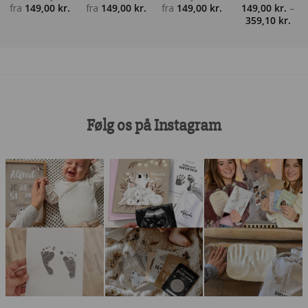
fra
149,00
kr.
fra
149,00
kr.
fra
149,00
kr.
149,00
kr.
–
Pris
359,10
kr.
149,
til
359,
Følg os på Instagram