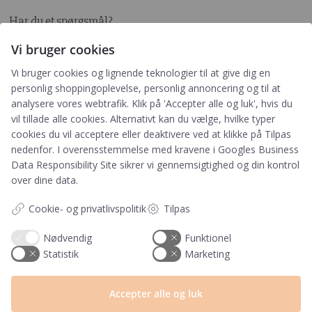
Har du et spørgsmål?
Du kan kontakte vores kundeservice på:
Vi bruger cookies
+45 60 15 72 04
Vi bruger cookies og lignende teknologier til at give dig en
personlig shoppingoplevelse, personlig annoncering og til at
Telefon & mail besvares I tidsrummet:
analysere vores webtrafik. Klik på 'Accepter alle og luk', hvis du
Mandag – Fredag: 10.00 – 15.00
vil tillade alle cookies. Alternativt kan du vælge, hvilke typer
kundeservice@prikogstreg.dk
cookies du vil acceptere eller deaktivere ved at klikke på Tilpas
nedenfor. I overensstemmelse med kravene i
Googles Business
Data Responsibility Site
sikrer vi gennemsigtighed og din kontrol
over dine data.
Information
Cookie- og privatlivspolitik
Tilpas
Tryktider
Handelsbetingelser og FAQ
Nødvendig
Funktionel
Persondatapolitik
Statistik
Marketing
Om os
Blog
Accepter alle og luk
Returlabel