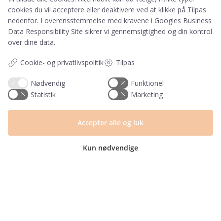
cookies du vil acceptere eller deaktivere ved at klikke på Tilpas
nedenfor. I overensstemmelse med kravene i
Googles Business
Data Responsibility Site
sikrer vi gennemsigtighed og din kontrol
over dine data.
Tilmeld
Cookie- og privatlivspolitik
Tilpas
Ved tilmelding accepterer du, at PRIK&STREG må
Nødvendig
Funktionel
opbevare dine oplysninger i henhold til
Statistik
Marketing
PRIK&STREGS privatlivspolitik. Du accepterer
samtidig at modtage e-mails fra PRIK&STREG. Du
Accepter alle og luk
kan til enhver tid afmelde disse e-mails.
Kun nødvendige
Har du et spørgsmål?
Du kan kontakte vores kundeservice på:
+45 60 15 72 04
Telefon & mail besvares I tidsrummet:
Mandag – Fredag: 10.00 – 15.00