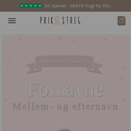
5/5 stjerner ∙ GRATIS fragt fra 399,-
0
Invitation til barnedåb
Fornavne
Mellem- og efternavn