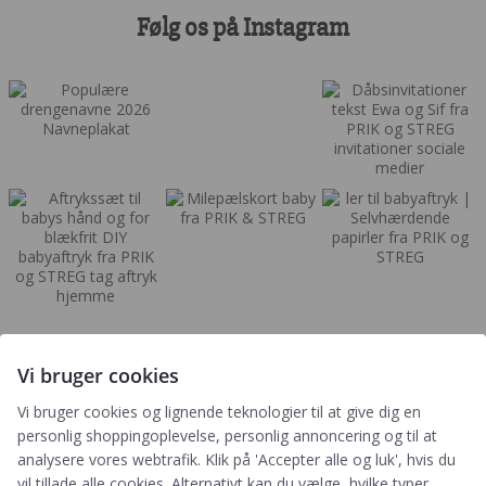
Følg os på Instagram
Vi bruger cookies
Vi bruger cookies og lignende teknologier til at give dig en
Tilmeld
personlig shoppingoplevelse, personlig annoncering og til at
analysere vores webtrafik. Klik på 'Accepter alle og luk', hvis du
Genvejen til rabatter, nyheder og nyeste gratis downloads
vil tillade alle cookies. Alternativt kan du vælge, hvilke typer