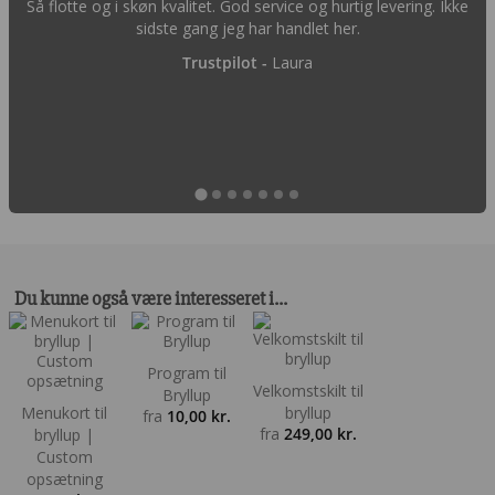
Så flotte og i skøn kvalitet. God service og hurtig levering. Ikke
sidste gang jeg har handlet her.
Trustpilot -
Laura
Du kunne også være interesseret i…
Program til
Velkomstskilt til
Bryllup
Menukort til
bryllup
fra
10,00
kr.
fra
249,00
kr.
bryllup |
Custom
opsætning