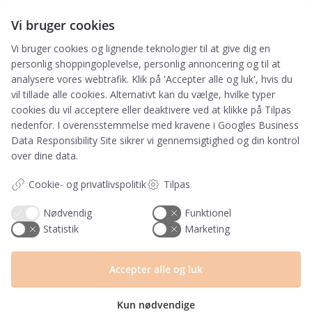
Vi bruger cookies
Vi bruger cookies og lignende teknologier til at give dig en
Tilmeld
personlig shoppingoplevelse, personlig annoncering og til at
Genvejen til rabatter, nyheder og nyeste gratis downloads
analysere vores webtrafik. Klik på 'Accepter alle og luk', hvis du
vil tillade alle cookies. Alternativt kan du vælge, hvilke typer
cookies du vil acceptere eller deaktivere ved at klikke på Tilpas
nedenfor. I overensstemmelse med kravene i
Googles Business
Data Responsibility Site
sikrer vi gennemsigtighed og din kontrol
over dine data.
Tilmeld
Cookie- og privatlivspolitik
Tilpas
Ved tilmelding accepterer du, at PRIK&STREG må
Nødvendig
Funktionel
opbevare dine oplysninger i henhold til
Statistik
Marketing
PRIK&STREGS privatlivspolitik. Du accepterer
samtidig at modtage e-mails fra PRIK&STREG. Du
kan til enhver tid afmelde disse e-mails.
Accepter alle og luk
Kun nødvendige