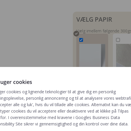
VÆLG PAPIR
Vælg imellem følgende 300gs
Matte
Aquar
ruger cookies
White
(+4,00 k
ger cookies og lignende teknologier til at give dig en personlig
Inkl i prisen
Kunst
ngoplevelse, personlig annoncering og til at analysere vores webtrafik
cepter alle og luk', hvis du vil tillade alle cookies. Alternativt kan du v
 typer cookies du vil acceptere eller deaktivere ved at klikke på Tilpas
for. I overensstemmelse med kravene i
Googles Business Data
-
+
sibility Site
sikrer vi gennemsigtighed og din kontrol over dine data.