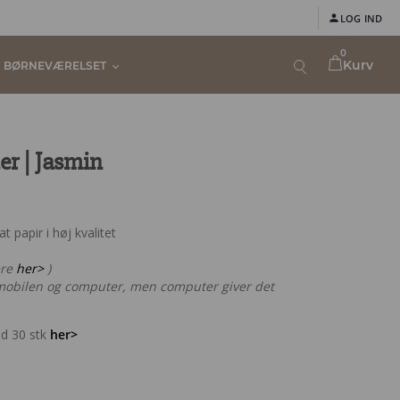
LOG IND
0
Kurv
BØRNEVÆRELSET
er | Jasmin
 papir i høj kvalitet
ere
her>
)
obilen og computer, men computer giver det
ed 30 stk
her>