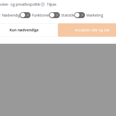
okie- og privatlivspolitik
Tilpas
Der er et min. 
Nødvendig
Funktionel
Statistik
Marketing
Fragt fra kun 29,- ∙ GRATIS fr
Kun nødvendige
Accepter alle og luk