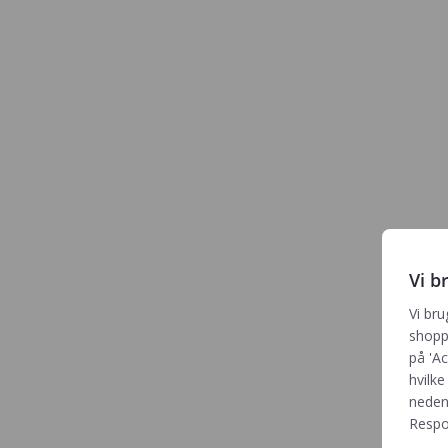
Vi b
Vi bru
shoppi
på 'Ac
hvilke
neden
Respon