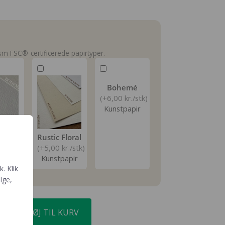
m FSC®-certificerede papirtyper.
Bohemé
(+6,00 kr./stk)
Kunstpapir
elle
Rustic Floral
r./stk)
(+5,00 kr./stk)
papir
Kunstpapir
. Klik
ælge,
TILFØJ TIL KURV