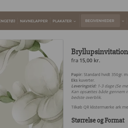
BEGIVENHEDER
ENGETØJ
NAVNELAPPER
PLAKATER
Bryllupsinvitation
fra
15,00
kr.
Papir:
Standard hvidt 350gr. mat
Eks
kuverter.
Leveringstid:
1-3 dage (Se m
Kan opsættes både gennem m
bedste overblik.
Tilkøb QR klistermærke ark m
Størrelse og Format