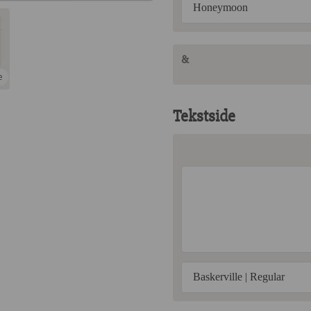
Honeymoon
&
e
Tekstside
Baskerville | Regular