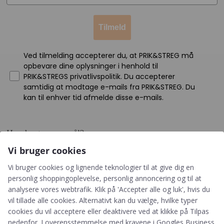
Tilmeld
Ved tilmelding accepterer du, at PRIK&STREG må
opbevare dine oplysninger i henhold til
PRIK&STREGS privatlivspolitik. Du accepterer
samtidig at modtage e-mails fra PRIK&STREG. Du
kan til enhver tid afmelde disse e-mails.
Har du et spørgsmål?
Vi bruger cookies
Du kan kontakte vores kundeservice på:
Vi bruger cookies og lignende teknologier til at give dig en
+45 60 15 72 04
personlig shoppingoplevelse, personlig annoncering og til at
Telefon & mail besvares I tidsrummet:
analysere vores webtrafik. Klik på 'Accepter alle og luk', hvis du
Mandag – Fredag: 10.00 – 15.00
vil tillade alle cookies. Alternativt kan du vælge, hvilke typer
cookies du vil acceptere eller deaktivere ved at klikke på Tilpas
kundeservice@prikogstreg.dk
nedenfor. I overensstemmelse med kravene i
Googles Business