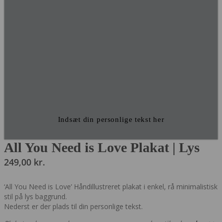
Indsæt din personlige tekst her
All You Need is Love Plakat | Lys
249,00
kr.
‘All You Need is Love’ Håndillustreret plakat i enkel, rå minimalistisk
stil på lys baggrund.
Nederst er der plads til din personlige tekst.