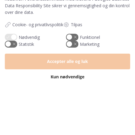
Data Responsibility Site
sikrer vi gennemsigtighed og din kontrol
over dine data.
Information
Cookie- og privatlivspolitik
Tilpas
Tryktider
Handelsbetingelser og FAQ
Nødvendig
Funktionel
Persondatapolitik
Statistik
Marketing
Om os
Blog
Accepter alle og luk
Returlabel
Kun nødvendige
Kategorier
Barnets bog
Invitationer
Navnelapper
Plakater
Milepælskort
Børneværelset
Sengetøj