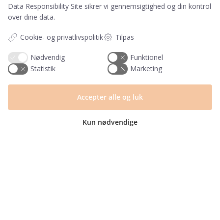
Telefon & mail besvares I tidsrummet:
Data Responsibility Site
sikrer vi gennemsigtighed og din kontrol
Mandag – Fredag: 10.00 – 15.00
over dine data.
kundeservice@prikogstreg.dk
Cookie- og privatlivspolitik
Tilpas
Nødvendig
Funktionel
Statistik
Marketing
Information
Tryktider
Accepter alle og luk
Handelsbetingelser og FAQ
Persondatapolitik
Om os
Kun nødvendige
Blog
Returlabel
Kategorier
Barnets bog
Invitationer
Navnelapper