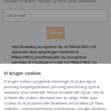
Genvejen til rabatter, nyheder og nyeste gratis downloads
Tilmeld
Ved tilmelding accepterer du, at PRIK&STREG må
opbevare dine oplysninger i henhold til
PRIK&STREGS privatlivspolitik. Du accepterer
samtidig at modtage e-mails fra PRIK&STREG. Du
kan til enhver tid afmelde disse e-mails.
Vi bruger cookies
Vi bruger cookies og lignende teknologier til at give dig en
Har du et spørgsmål?
personlig shoppingoplevelse, personlig annoncering og til at
analysere vores webtrafik. Klik på 'Accepter alle og luk', hvis du
Du kan kontakte vores kundeservice på:
vil tillade alle cookies. Alternativt kan du vælge, hvilke typer
+45 60 15 72 04
cookies du vil acceptere eller deaktivere ved at klikke på Tilpas
nedenfor. I overensstemmelse med kravene i
Googles Business