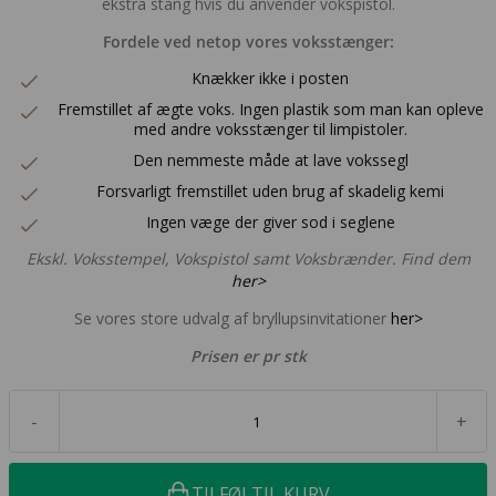
ekstra stang hvis du anvender vokspistol.
Fordele ved netop vores voksstænger:
Knækker ikke i posten
Fremstillet af ægte voks. Ingen plastik som man kan opleve
med andre voksstænger til limpistoler.
Den nemmeste måde at lave vokssegl
Forsvarligt fremstillet uden brug af skadelig kemi
Ingen væge der giver sod i seglene
Ekskl. Voksstempel, Vokspistol samt Voksbrænder. Find dem
her>
Se vores store udvalg af bryllupsinvitationer
her>
Prisen er pr stk
-
+
TILFØJ TIL KURV