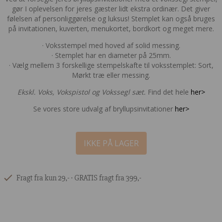
gør I oplevelsen for jeres gæster lidt ekstra ordinær. Det giver
følelsen af personliggørelse og luksus! Stemplet kan også bruges
på invitationen, kuverten, menukortet, bordkort og meget mere.
· Voksstempel med hoved af solid messing.
· Stemplet har en diameter på 25mm.
· Vælg mellem 3 forskellige stempelskafte til voksstemplet: Sort,
Mørkt træ eller messing.
Ekskl. Voks, Vokspistol og Vokssegl sæt.
Find det hele
her>
Se vores store udvalg af bryllupsinvitationer
her>
IKKE PÅ LAGER
Fragt fra kun 29,- ∙ GRATIS fragt fra 399,-