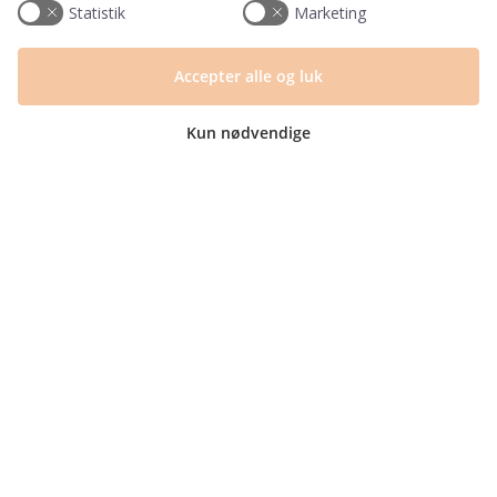
Information
Statistik
Marketing
Tryktider
Handelsbetingelser og FAQ
Accepter alle og luk
Persondatapolitik
Om os
Kun nødvendige
Blog
Returlabel
Kategorier
Barnets bog
Invitationer
Navnelapper
Plakater
Milepælskort
Børneværelset
Sengetøj