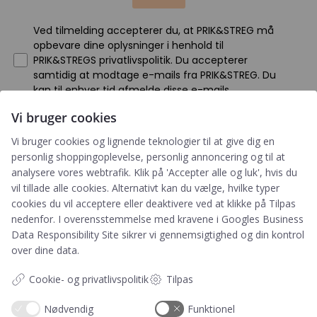
Ved tilmelding accepterer du, at PRIK&STREG må
opbevare dine oplysninger i henhold til
PRIK&STREGS privatlivspolitik. Du accepterer
samtidig at modtage e-mails fra PRIK&STREG. Du
kan til enhver tid afmelde disse e-mails.
Vi bruger cookies
Har du et spørgsmål?
Vi bruger cookies og lignende teknologier til at give dig en
personlig shoppingoplevelse, personlig annoncering og til at
Du kan kontakte vores kundeservice på:
analysere vores webtrafik. Klik på 'Accepter alle og luk', hvis du
vil tillade alle cookies. Alternativt kan du vælge, hvilke typer
+45 60 15 72 04
cookies du vil acceptere eller deaktivere ved at klikke på Tilpas
Telefon & mail besvares I tidsrummet:
nedenfor. I overensstemmelse med kravene i
Googles Business
Mandag – Fredag: 10.00 – 15.00
Data Responsibility Site
sikrer vi gennemsigtighed og din kontrol
over dine data.
kundeservice@prikogstreg.dk
Cookie- og privatlivspolitik
Tilpas
Nødvendig
Funktionel