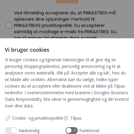
Ved tilmelding accepterer du, at PRIK&STREG må
opbevare dine oplysninger i henhold til
PRIK&STREGS privatlivspolitik. Du accepterer
samtidig at modtage e-mails fra PRIK&STREG. Du
kan til enhver tid afmelde disse e-mails.
Vi bruger cookies
Har du et spørgsmål?
Vi bruger cookies og lignende teknologier til at give dig en
personlig shoppingoplevelse, personlig annoncering og til at
Du kan kontakte vores kundeservice på:
analysere vores webtrafik. Klik på 'Accepter alle og luk', hvis du
vil tillade alle cookies. Alternativt kan du vælge, hvilke typer
+45 60 15 72 04
cookies du vil acceptere eller deaktivere ved at klikke på Tilpas
Telefon & mail besvares I tidsrummet:
nedenfor. I overensstemmelse med kravene i
Googles Business
Mandag – Fredag: 10.00 – 15.00
Data Responsibility Site
sikrer vi gennemsigtighed og din kontrol
over dine data.
kundeservice@prikogstreg.dk
Cookie- og privatlivspolitik
Tilpas
Nødvendig
Funktionel