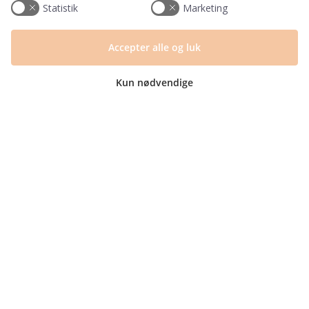
Information
Statistik
Marketing
Tryktider
Handelsbetingelser og FAQ
Accepter alle og luk
Persondatapolitik
Om os
Kun nødvendige
Blog
Returlabel
Kategorier
Barnets bog
Invitationer
Navnelapper
Plakater
Milepælskort
Børneværelset
Sengetøj