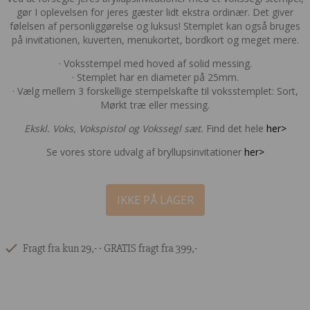
gør I oplevelsen for jeres gæster lidt ekstra ordinær. Det giver
følelsen af personliggørelse og luksus! Stemplet kan også bruges
på invitationen, kuverten, menukortet, bordkort og meget mere.
· Voksstempel med hoved af solid messing.
· Stemplet har en diameter på 25mm.
· Vælg mellem 3 forskellige stempelskafte til voksstemplet: Sort,
Mørkt træ eller messing.
Ekskl. Voks, Vokspistol og Vokssegl sæt.
Find det hele
her>
Se vores store udvalg af bryllupsinvitationer
her>
IKKE PÅ LAGER
Fragt fra kun 29,- ∙ GRATIS fragt fra 399,-