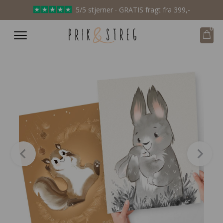
5/5 stjerner ∙ GRATIS fragt fra 399,-
0