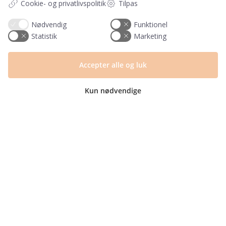
Cookie- og privatlivspolitik
Tilpas
Blog
Returlabel
Nødvendig
Funktionel
Statistik
Marketing
Kategorier
Barnets bog
Accepter alle og luk
Invitationer
Navnelapper
Kun nødvendige
Plakater
Milepælskort
Børneværelset
Sengetøj
© Copyright 2025 | CVR nr. 40694455 | PRIK & STREG er en del af Mayemi
ApS | Design og udvikling af
bo-we.dk
Fragt fra kun 29,- ∙
GRATIS fragt fra 399,-