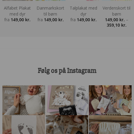
Alfabet Plakat
Danmarkskort
Talplakat med
Verdenskort til
med dyr
til børn
dyr
børn
fra
149,00
kr.
fra
149,00
kr.
fra
149,00
kr.
149,00
kr.
–
Pris
359,10
kr.
149,
til
359,
Følg os på Instagram