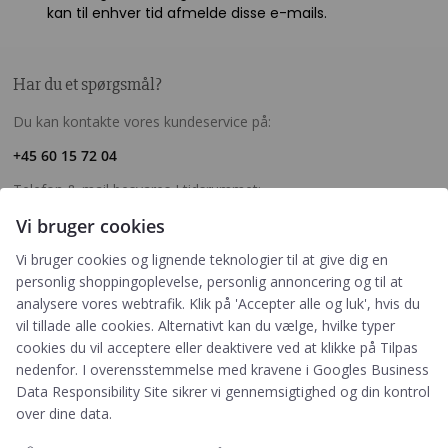
kan til enhver tid afmelde disse e-mails.
Har du et spørgsmål?
Du kan kontakte vores kundeservice på:
+45 60 15 72 04
Telefon & mail besvares I tidsrummet:
Mandag – Fredag: 10.00 – 15.00
Vi bruger cookies
kundeservice@prikogstreg.dk
Vi bruger cookies og lignende teknologier til at give dig en
personlig shoppingoplevelse, personlig annoncering og til at
analysere vores webtrafik. Klik på 'Accepter alle og luk', hvis du
vil tillade alle cookies. Alternativt kan du vælge, hvilke typer
Information
cookies du vil acceptere eller deaktivere ved at klikke på Tilpas
Tryktider
nedenfor. I overensstemmelse med kravene i
Googles Business
Handelsbetingelser og FAQ
Data Responsibility Site
sikrer vi gennemsigtighed og din kontrol
Persondatapolitik
over dine data.
Om os