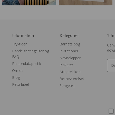
Information
Kategorier
Til
Tryktider
Barnets bog
Genv
dow
Handelsbetingelser og
Invitationer
FAQ
Navnelapper
Persondatapolitik
Plakater
Om os
Milepælskort
Blog
Børneværelset
Returlabel
Sengetøj