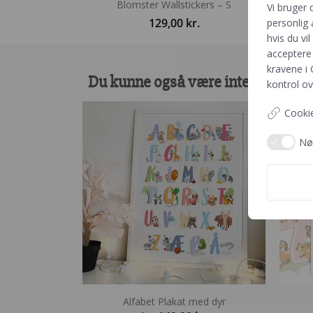
Blomster Wallstickers – S
Vi bruger 
129,00
kr.
personlig 
hvis du vil
acceptere 
kravene i
Du kunne også være interesseret 
kontrol ov
Cookie
Nø
Alfabet Plakat med dyr