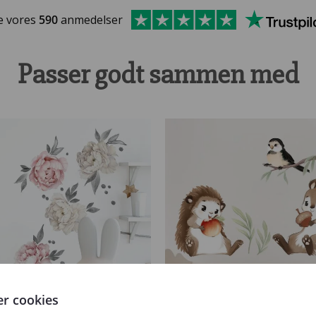
e vores
590
anmedelser
Passer godt sammen med
er cookies