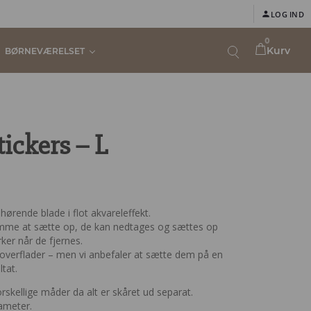
LOG IND
0
Kurv
BØRNEVÆRELSET
ickers – L
ørende blade i flot akvareleffekt.
mme at sætte op, de kan nedtages og sættes op
ker når de fjernes.
overflader – men vi anbefaler at sætte dem på en
ltat.
kellige måder da alt er skåret ud separat.
iameter.