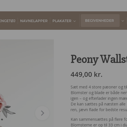
BEGIVENHEDER
ENGETØJ
NAVNELAPPER
PLAKATER
Peony Wallst
449,00
kr.
Sæt med 4 store pæoner og tilh
Blomster og blade er både ne
igen – og efterlader ingen mær
De kan sættes på næsten alle 
ren, jævn flade for bedste resu
Kan sammensættes på flere fors
Blomsterne er op til 33 cm i d