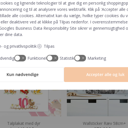
Peony Wallstickers – M
Pindsvin & Egern Wallsticker (s
cookies og lignende teknologier til at give dig en personlig shoppingop
249,00
kr.
249,00
kr.
annoncering og til at analysere vores webtrafik. Klik på 'Accepter alle o
 tillade alle cookies. Alternativt kan du vælge, hvilke typer cookies du vi
eller deaktivere ved at klikke på Tilpas nedenfor. I overensstemmels
Googles Business Data Responsibility Site
sikrer vi gennemsigtighed o
i…
er dine data.
- og privatlivspolitik
Tilpas
dvendig
Funktionel
Statistik
Marketing
Kun nødvendige
Accepter alle og luk
Talplakat med dyr
Wallsticker Ræv 58cm+