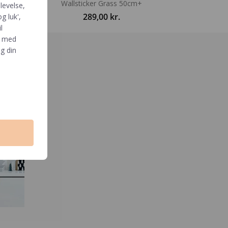
tr M)
Wallsticker Grass 50cm+
levelse,
289,00
kr.
g luk',
l
e med
g din