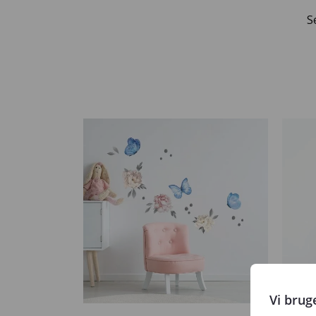
S
Vi brug