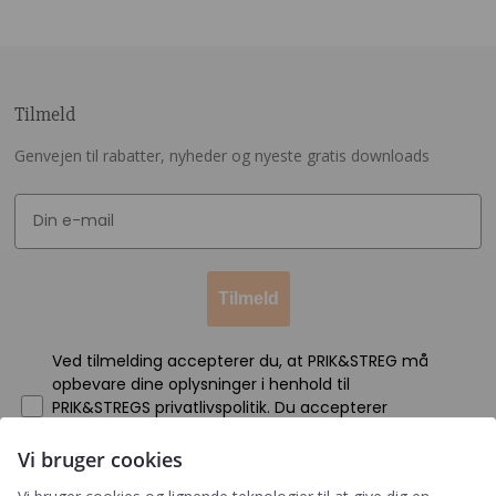
Tilmeld
Genvejen til rabatter, nyheder og nyeste gratis downloads
Tilmeld
Ved tilmelding accepterer du, at PRIK&STREG må
opbevare dine oplysninger i henhold til
PRIK&STREGS privatlivspolitik. Du accepterer
samtidig at modtage e-mails fra PRIK&STREG. Du
kan til enhver tid afmelde disse e-mails.
Vi bruger cookies