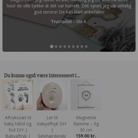
hvor de ville tjekke at det var korrekt. Det synes jeg var virkelig
god service! De kan klart anbefales!
Trustpilot -
Ida A.
Du kunne også være interesseret i…
Aftrykssæt til
Ler til
Magnetisk
baby hånd og
babyaftryk DIY
Ramme – Eg
fod DIY |
|
30 cm
159,00
kr.
Babyaftryk |
Selvhærdende