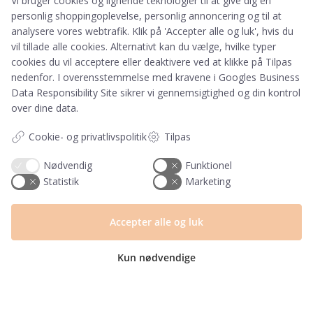
Vi bruger cookies og lignende teknologier til at give dig en
personlig shoppingoplevelse, personlig annoncering og til at
Har du et spørgsmål?
analysere vores webtrafik. Klik på 'Accepter alle og luk', hvis du
vil tillade alle cookies. Alternativt kan du vælge, hvilke typer
Du kan kontakte vores kundeservice på:
cookies du vil acceptere eller deaktivere ved at klikke på Tilpas
+45 60 15 72 04
nedenfor. I overensstemmelse med kravene i
Googles Business
Data Responsibility Site
sikrer vi gennemsigtighed og din kontrol
Telefon & mail besvares I tidsrummet:
over dine data.
Mandag – Fredag: 10.00 – 15.00
kundeservice@prikogstreg.dk
Cookie- og privatlivspolitik
Tilpas
Nødvendig
Funktionel
Statistik
Marketing
Information
Tryktider
Accepter alle og luk
Handelsbetingelser og FAQ
Persondatapolitik
Kun nødvendige
Om os
Blog
Returlabel