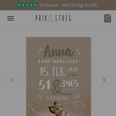
5/5 stjerner ∙ GRATIS fragt fra 399,-
0