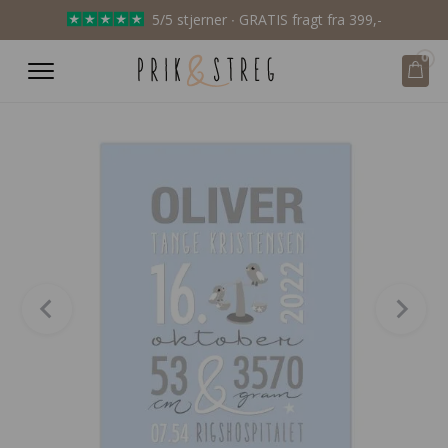
5/5 stjerner ∙ GRATIS fragt fra 399,-
0