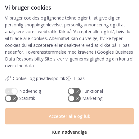
samtidig at modtage e-mails fra PRIK&STREG. Du
Vi bruger cookies
kan til enhver tid afmelde disse e-mails.
Vi bruger cookies og lignende teknologier til at give dig en
personlig shoppingoplevelse, personlig annoncering og til at
Har du et spørgsmål?
analysere vores webtrafik. Klik på 'Accepter alle og luk', hvis du
vil tillade alle cookies. Alternativt kan du vælge, hvilke typer
Du kan kontakte vores kundeservice på:
cookies du vil acceptere eller deaktivere ved at klikke på Tilpas
nedenfor. I overensstemmelse med kravene i
Googles Business
+45 60 15 72 04
Data Responsibility Site
sikrer vi gennemsigtighed og din kontrol
Telefon & mail besvares I tidsrummet:
over dine data.
Mandag – Fredag: 10.00 – 15.00
Cookie- og privatlivspolitik
Tilpas
kundeservice@prikogstreg.dk
Nødvendig
Funktionel
Statistik
Marketing
Information
Accepter alle og luk
Tryktider
Handelsbetingelser og FAQ
Persondatapolitik
Kun nødvendige