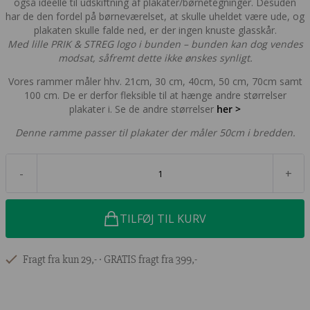
også ideelle til udskiftning af plakater/børnetegninger. Desuden
har de den fordel på børneværelset, at skulle uheldet være ude, og
plakaten skulle falde ned, er der ingen knuste glasskår.
Med lille PRIK & STREG logo i bunden – bunden kan dog vendes
modsat, såfremt dette ikke ønskes synligt.
Vores rammer måler hhv. 21cm, 30 cm, 40cm, 50 cm, 70cm samt
100 cm. De er derfor fleksible til at hænge andre størrelser
plakater i. Se de andre størrelser
her >
Denne ramme passer til plakater der måler 50cm i bredden.
-
+
TILFØJ TIL KURV
Fragt fra kun 29,- ∙ GRATIS fragt fra 399,-