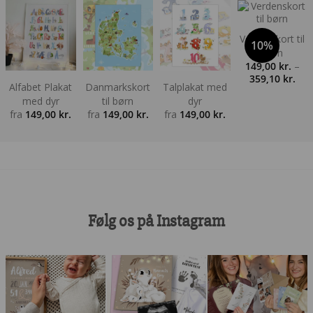
Verdenskort til
10%
børn
149,00
kr.
–
Pris
359,10
kr.
Alfabet Plakat
Danmarkskort
Talplakat med
149,
med dyr
til børn
dyr
til
fra
149,00
kr.
fra
149,00
kr.
fra
149,00
kr.
359,
Følg os på Instagram