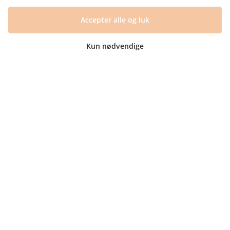
Handelsbetingelser og FAQ
Accepter alle og luk
Persondatapolitik
Om os
Blog
Kun nødvendige
Returlabel
Kategorier
Barnets bog
Invitationer
Navnelapper
Plakater
Milepælskort
Børneværelset
Sengetøj