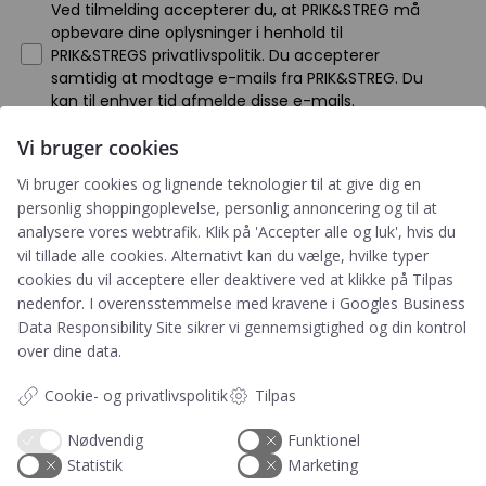
Ved tilmelding accepterer du, at PRIK&STREG må
opbevare dine oplysninger i henhold til
PRIK&STREGS privatlivspolitik. Du accepterer
samtidig at modtage e-mails fra PRIK&STREG. Du
kan til enhver tid afmelde disse e-mails.
Vi bruger cookies
Har du et spørgsmål?
Vi bruger cookies og lignende teknologier til at give dig en
personlig shoppingoplevelse, personlig annoncering og til at
Du kan kontakte vores kundeservice på:
analysere vores webtrafik. Klik på 'Accepter alle og luk', hvis du
+45 60 15 72 04
vil tillade alle cookies. Alternativt kan du vælge, hvilke typer
cookies du vil acceptere eller deaktivere ved at klikke på Tilpas
Telefon & mail besvares I tidsrummet:
nedenfor. I overensstemmelse med kravene i
Googles Business
Mandag – Fredag: 10.00 – 15.00
Data Responsibility Site
sikrer vi gennemsigtighed og din kontrol
kundeservice@prikogstreg.dk
over dine data.
Cookie- og privatlivspolitik
Tilpas
Nødvendig
Funktionel
Information
Statistik
Marketing
Tryktider