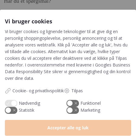
Har du et spørgsmål?
Du kan kontakte vores kundeservice på:
Vi bruger cookies
+45 60 15 72 04
Vi bruger cookies og lignende teknologier til at give dig en
Telefon & mail besvares I tidsrummet:
personlig shoppingoplevelse, personlig annoncering og til at
Mandag – Fredag: 10.00 – 15.00
analysere vores webtrafik. Klik på 'Accepter alle og luk', hvis du
kundeservice@prikogstreg.dk
vil tillade alle cookies. Alternativt kan du vælge, hvilke typer
cookies du vil acceptere eller deaktivere ved at klikke på Tilpas
nedenfor. I overensstemmelse med kravene i
Googles Business
Data Responsibility Site
sikrer vi gennemsigtighed og din kontrol
Information
over dine data.
Tryktider
Cookie- og privatlivspolitik
Tilpas
Handelsbetingelser og FAQ
Persondatapolitik
Nødvendig
Funktionel
Om os
Statistik
Marketing
Blog
Returlabel
Accepter alle og luk