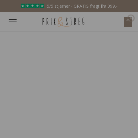
5/5 stjerner ∙ GRATIS fragt fra 399,-
0