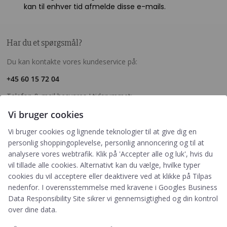
kan til enhver tid afmelde disse e-mails.
Har du et spørgsmål?
Du kan kontakte vores kundeservice på:
+45 60 15 72 04
Telefon & mail besvares I tidsrummet:
Mandag – Fredag: 10.00 – 15.00
Vi bruger cookies
kundeservice@prikogstreg.dk
Vi bruger cookies og lignende teknologier til at give dig en
personlig shoppingoplevelse, personlig annoncering og til at
analysere vores webtrafik. Klik på 'Accepter alle og luk', hvis du
vil tillade alle cookies. Alternativt kan du vælge, hvilke typer
Information
cookies du vil acceptere eller deaktivere ved at klikke på Tilpas
Tryktider
nedenfor. I overensstemmelse med kravene i
Googles Business
Handelsbetingelser og FAQ
Data Responsibility Site
sikrer vi gennemsigtighed og din kontrol
Persondatapolitik
over dine data.
Om os