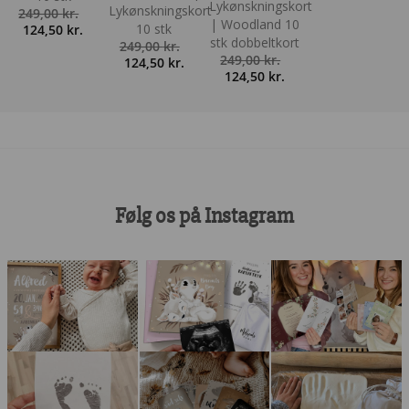
Lykønskningskort
Lykønskningskort
249,00
kr.
| Woodland 10
Den
Den
10 stk
124,50
kr.
stk dobbeltkort
oprindelige
aktuelle
249,00
kr.
249,00
kr.
pris
pris
Den
Den
124,50
kr.
Den
Den
124,50
kr.
var:
er:
oprindelige
aktuelle
oprindelige
aktuelle
249,00 kr..
124,50 kr..
pris
pris
pris
pris
var:
er:
var:
er:
249,00 kr..
124,50 kr..
249,00 kr..
124,50 kr..
Følg os på Instagram