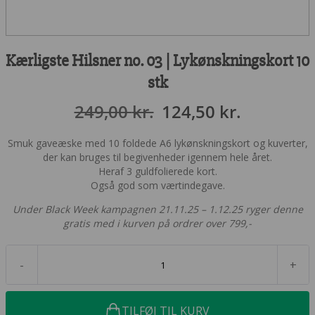
Kærligste Hilsner no. 03 | Lykønskningskort 10
stk
Den
Den
249,00
kr.
124,50
kr.
oprindelige
aktuelle
Smuk gaveæske med 10 foldede A6 lykønskningskort og kuverter,
pris
pris
der kan bruges til begivenheder igennem hele året.
Heraf 3 guldfolierede kort.
var:
er:
Også god som værtindegave.
249,00 kr..
124,50 kr
Under Black Week kampagnen 21.11.25 – 1.12.25 ryger denne
gratis med i kurven på ordrer over 799,-
-
+
TILFØJ TIL KURV