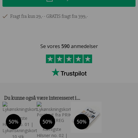
Fragt fra kun 29,- ∙ GRATIS fragt fra 399,-
Se vores
590
anmedelser
Du kunne også være interesseret i…
Kærligste
50%
50%
50%
Hilsner no. 01 |
Kærligste
Lykønskningskort
Hilsner no. 02 |
10 stk