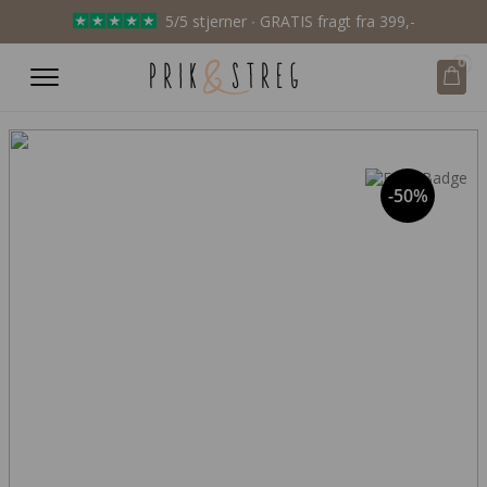
5/5 stjerner ∙ GRATIS fragt fra 399,-
0
-50%