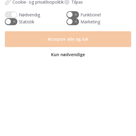
Cookie- og privatlivspolitik
Tilpas
Blog
Returlabel
Nødvendig
Funktionel
Statistik
Marketing
Kategorier
Barnets bog
Accepter alle og luk
Invitationer
Navnelapper
Kun nødvendige
Plakater
Milepælskort
Børneværelset
Sengetøj
© Copyright 2025 | CVR nr. 40694455 | PRIK & STREG er en del af Mayemi
ApS | Design og udvikling af
bo-we.dk
Fragt fra kun 29,- ∙
GRATIS fragt fra 399,-