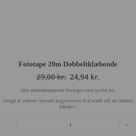
Fototape 20m Dobbeltklæbende
Den
Den
29,00
kr.
24,94
kr.
oprindelige
aktuelle
20m dobbeltklæbende fototape med syrefrit lim.
pris
pris
Undgå at siderne i barnets bog kommer til at krølle når der klæbes
var:
er:
billeder i.
29,00 kr..
24,94 kr..
-
+