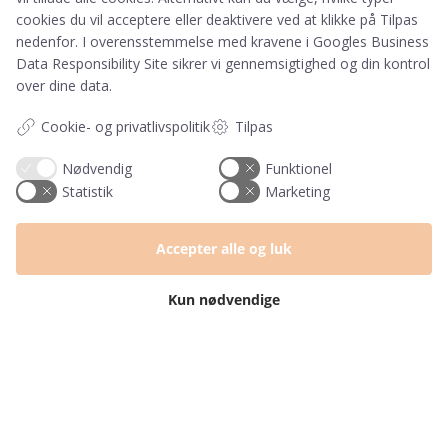
cookies du vil acceptere eller deaktivere ved at klikke på Tilpas
nedenfor. I overensstemmelse med kravene i
Googles Business
Information
Data Responsibility Site
sikrer vi gennemsigtighed og din kontrol
over dine data.
Tryktider
Handelsbetingelser og FAQ
Cookie- og privatlivspolitik
Tilpas
Persondatapolitik
Om os
Nødvendig
Funktionel
Blog
Statistik
Marketing
Returlabel
Accepter alle og luk
Kategorier
Barnets bog
Kun nødvendige
Invitationer
Navnelapper
Plakater
Milepælskort
Børneværelset
Sengetøj