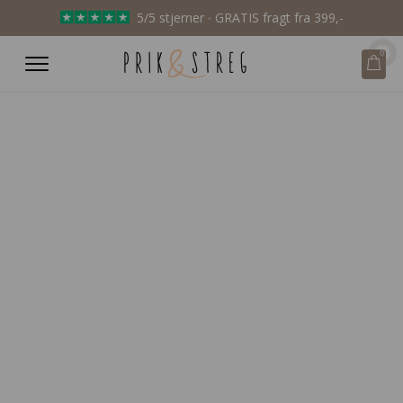
5/5 stjerner ∙ GRATIS fragt fra 399,-
0