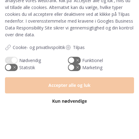
analysere vores webtrafik. Klik på 'Accepter alle og luk', hvis du
Har du et spørgsmål?
vil tillade alle cookies. Alternativt kan du vælge, hvilke typer
cookies du vil acceptere eller deaktivere ved at klikke på Tilpas
Du kan kontakte vores kundeservice på:
nedenfor. I overensstemmelse med kravene i
Googles Business
Data Responsibility Site
sikrer vi gennemsigtighed og din kontrol
+45 60 15 72 04
over dine data.
Telefon & mail besvares I tidsrummet:
Mandag – Fredag: 10.00 – 15.00
Cookie- og privatlivspolitik
Tilpas
kundeservice@prikogstreg.dk
Nødvendig
Funktionel
Statistik
Marketing
Information
Accepter alle og luk
Tryktider
Handelsbetingelser og FAQ
Kun nødvendige
Persondatapolitik
Om os
Blog
Returlabel