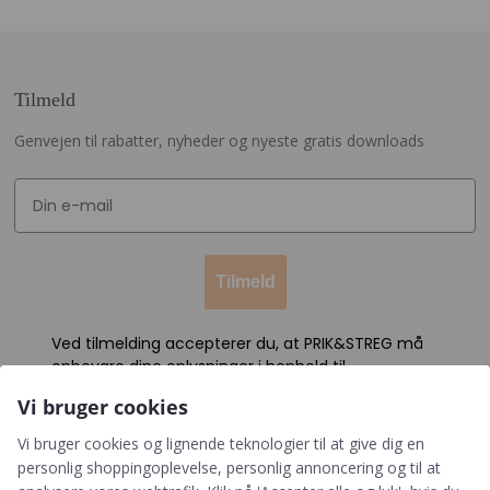
Tilmeld
Genvejen til rabatter, nyheder og nyeste gratis downloads
Tilmeld
Ved tilmelding accepterer du, at PRIK&STREG må
opbevare dine oplysninger i henhold til
PRIK&STREGS privatlivspolitik. Du accepterer
Vi bruger cookies
samtidig at modtage e-mails fra PRIK&STREG. Du
kan til enhver tid afmelde disse e-mails.
Vi bruger cookies og lignende teknologier til at give dig en
personlig shoppingoplevelse, personlig annoncering og til at