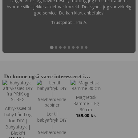
Dagen efter jeg havde bestilt, modtog jeg en sms fra dem,
hvor de ville tjekke at det var korrekt. Det synes jeg var virkelig
god service! De kan klart anbefales!
Trustpilot -
Ida A.
Du kunne også være interesseret i…
Magnetisk
Ramme – Eg
Aftrykssæt til
30 cm
Ler til
baby hånd og
159,00
kr.
babyaftryk DIY
fod DIY |
|
Babyaftryk |
Selvhærdende
Blækfri