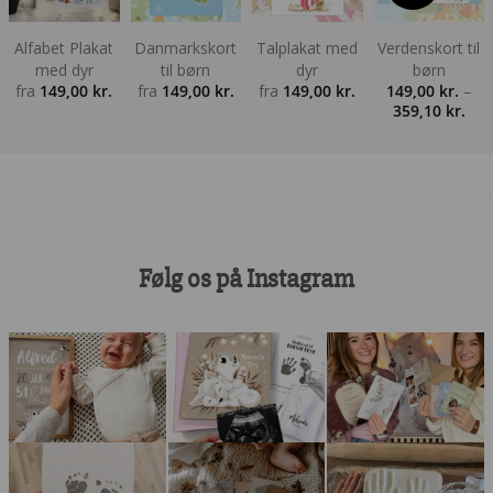
Alfabet Plakat
Danmarkskort
Talplakat med
Verdenskort til
med dyr
til børn
dyr
børn
fra
149,00
kr.
fra
149,00
kr.
fra
149,00
kr.
149,00
kr.
–
Pris
359,10
kr.
149,
til
359,
Følg os på Instagram