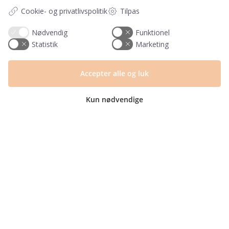
Om os
Cookie- og privatlivspolitik
Tilpas
Blog
Returlabel
Nødvendig
Funktionel
Statistik
Marketing
Kategorier
Barnets bog
Accepter alle og luk
Invitationer
Navnelapper
Kun nødvendige
Plakater
Milepælskort
Børneværelset
Sengetøj
© Copyright 2025 | CVR nr. 40694455 | PRIK & STREG er en del af Mayemi
ApS | Design og udvikling af
bo-we.dk
Fragt fra kun 29,- ∙
GRATIS fragt fra 399,-