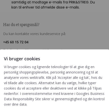
samtidig at modtage e-mails fra PRIK&STREG. Du
kan til enhver tid afmelde disse e-mails.
Har du et spørgsmål?
Du kan kontakte vores kundeservice på:
+45 60 15 72 04
Telefon & mail besvares I tidsrummet:
Mandag – Fredag: 10.00 – 15.00
Vi bruger cookies
kundeservice@prikogstreg.dk
Vi bruger cookies og lignende teknologier til at give dig en
personlig shoppingoplevelse, personlig annoncering og til at
analysere vores webtrafik. Klik på 'Accepter alle og luk', hvis du
vil tillade alle cookies. Alternativt kan du vælge, hvilke typer
Information
cookies du vil acceptere eller deaktivere ved at klikke på Tilpas
Tryktider
nedenfor. I overensstemmelse med kravene i
Googles Business
Handelsbetingelser og FAQ
Data Responsibility Site
sikrer vi gennemsigtighed og din kontrol
Persondatapolitik
over dine data.