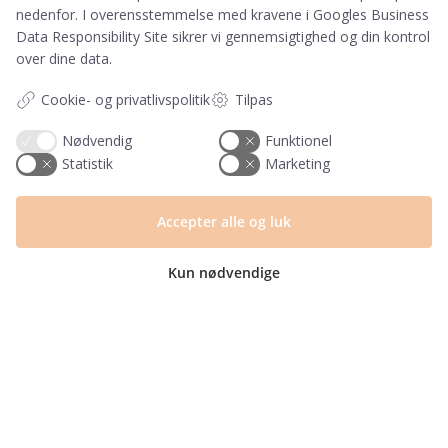
nedenfor. I overensstemmelse med kravene i
Googles Business
Data Responsibility Site
sikrer vi gennemsigtighed og din kontrol
Information
over dine data.
Tryktider
Cookie- og privatlivspolitik
Tilpas
Handelsbetingelser og FAQ
Persondatapolitik
Nødvendig
Funktionel
Om os
Statistik
Marketing
Blog
Returlabel
Accepter alle og luk
Kategorier
Kun nødvendige
Barnets bog
Invitationer
Navnelapper
Plakater
Milepælskort
Børneværelset
Sengetøj