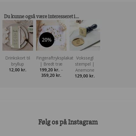
Du kunne også være interesseret i…
20%
Drinkskort til
Fingeraftryksplakat
Vokssegl
bryllup
| Bredt træ
stempel |
12,00
kr.
199,20
kr.
–
Anemone
Prisinterval:
359,20
kr.
129,00
kr.
199,20 kr.
til
359,20 kr.
Følg os på Instagram