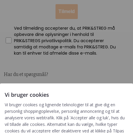
Tilmeld
Ved tilmelding accepterer du, at PRIK&STREG må
opbevare dine oplysninger i henhold til
PRIK&STREGS privatlivspolitik. Du accepterer
samtidig at modtage e-mails fra PRIK&STREG. Du
kan til enhver tid afmelde disse e-mails.
Har du et spørgsmål?
Du kan kontakte vores kundeservice på:
Vi bruger cookies
+45 60 15 72 04
Vi bruger cookies og lignende teknologier til at give dig en
Telefon & mail besvares I tidsrummet:
personlig shoppingoplevelse, personlig annoncering og til at
Mandag – Fredag: 10.00 – 15.00
analysere vores webtrafik. Klik på 'Accepter alle og luk', hvis du
kundeservice@prikogstreg.dk
vil tillade alle cookies. Alternativt kan du vælge, hvilke typer
cookies du vil acceptere eller deaktivere ved at klikke på Tilpas