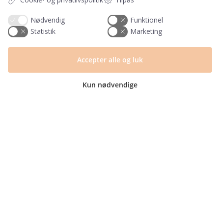
Blog
Returlabel
Nødvendig
Funktionel
Statistik
Marketing
Kategorier
Barnets bog
Accepter alle og luk
Invitationer
Navnelapper
Kun nødvendige
Plakater
Milepælskort
Børneværelset
Sengetøj
© Copyright 2025 | CVR nr. 40694455 | PRIK & STREG er en del af Mayemi
ApS | Design og udvikling af
bo-we.dk
Fragt fra kun 29,- ∙
GRATIS fragt fra 399,-