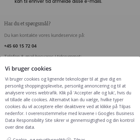
kan til enhver tid afmelde disse e-mails.
Har du et spørgsmål?
Du kan kontakte vores kundeservice på:
+45 60 15 72 04
Telefon & mail besvares I tidsrummet:
Mandag – Fredag: 10.00 – 15.00
Vi bruger cookies
kundeservice@prikogstreg.dk
Vi bruger cookies og lignende teknologier til at give dig en
personlig shoppingoplevelse, personlig annoncering og til at
analysere vores webtrafik. Klik på 'Accepter alle og luk', hvis du
vil tillade alle cookies. Alternativt kan du vælge, hvilke typer
Information
cookies du vil acceptere eller deaktivere ved at klikke på Tilpas
Tryktider
nedenfor. I overensstemmelse med kravene i
Googles Business
Handelsbetingelser og FAQ
Data Responsibility Site
sikrer vi gennemsigtighed og din kontrol
Persondatapolitik
over dine data.
Om os
Cookie- og privatlivspolitik
Tilpas