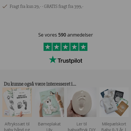
Fragt fra kun 29,- ∙ GRATIS fragt fra 399,-
Se vores
590
anmedelser
Du kunne også være interesseret i…
Aftrykssæt til
Børneplakat
Ler til
Milepælskort
baby hånd og
Ulv
babyaftryk DIY
Baby 0-3 år |