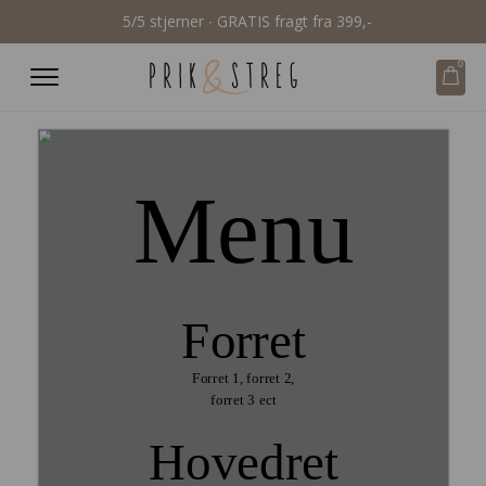
5/5 stjerner ∙ GRATIS fragt fra 399,-
0
Menu
Forret
Forret 1, forret 2,
forret 3 ect
Hovedret