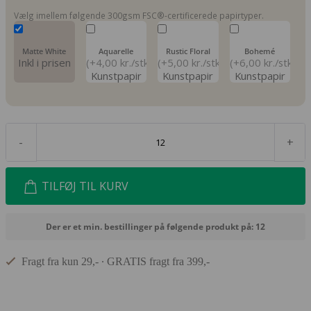
Vælg imellem følgende 300gsm FSC®-certificerede papirtyper.
Matte White
Aquarelle
Rustic Floral
Bohemé
Inkl i prisen
(+4,00 kr./stk)
(+5,00 kr./stk)
(+6,00 kr./stk)
Kunstpapir
Kunstpapir
Kunstpapir
-
+
TILFØJ TIL KURV
Der er et min. bestillinger på følgende produkt på: 12
Fragt fra kun 29,- ∙ GRATIS fragt fra 399,-