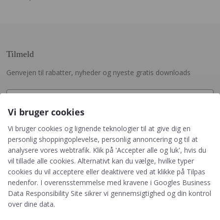
Tilmeld
Genvejen til rabatter, nyheder og nyeste gratis downloads
Vi bruger cookies
Vi bruger cookies og lignende teknologier til at give dig en
Tilmeld
personlig shoppingoplevelse, personlig annoncering og til at
analysere vores webtrafik. Klik på 'Accepter alle og luk', hvis du
vil tillade alle cookies. Alternativt kan du vælge, hvilke typer
Ved tilmelding accepterer du, at PRIK&STREG må
cookies du vil acceptere eller deaktivere ved at klikke på Tilpas
opbevare dine oplysninger i henhold til
nedenfor. I overensstemmelse med kravene i
Googles Business
PRIK&STREGS privatlivspolitik. Du accepterer
Data Responsibility Site
sikrer vi gennemsigtighed og din kontrol
samtidig at modtage e-mails fra PRIK&STREG. Du
over dine data.
kan til enhver tid afmelde disse e-mails.