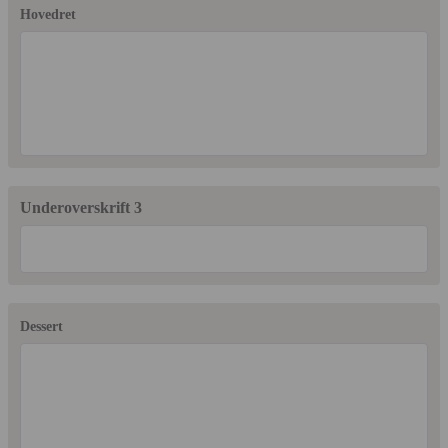
Hovedret
Underoverskrift 3
Dessert