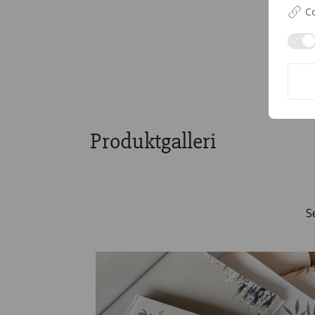
Co
Produktgalleri
S