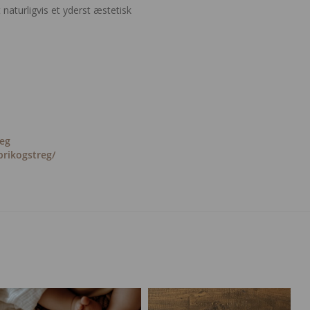
aturligvis et yderst æstetisk
reg
rikogstreg/