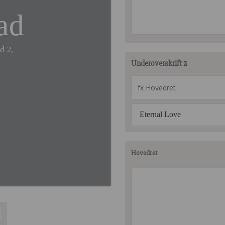
ad
d 2,
Underoverskrift 2
Eternal Love
Hovedret