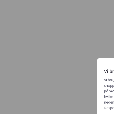
Vi b
Vi bru
shoppi
på 'Ac
hvilke
neden
Respon