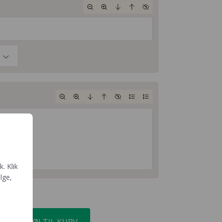
. Klik
ælge,