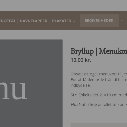
BEGIVENHEDER
ENGETØJ
NAVNELAPPER
PLAKATER
Bryllup | Menukor
10,00
kr.
nu
Opsæt dit eget menukort til jer
For at få den røde tråd til fes
indbydelse.
Str:
Enkeltsidet 21×10 cm med 
Husk
at tilføje antallet af kort 