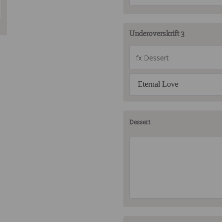
Underoverskrift 3
Eternal Love
Dessert