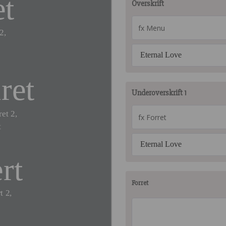
et
Overskrift
2,
Eternal Love
ret
Underoverskrift 1
et 2,
t
Eternal Love
rt
Forret
t 2,