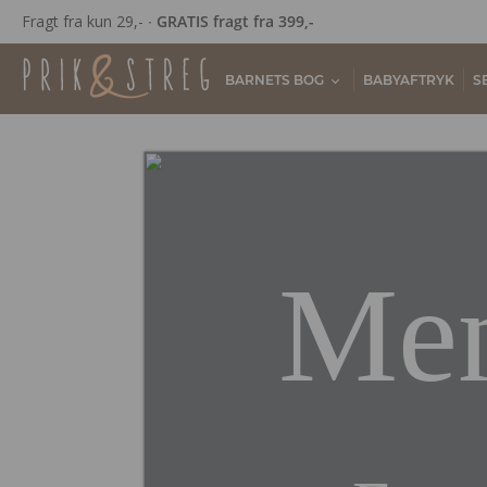
Fragt fra kun 29,- ∙
GRATIS fragt fra 399,-
BARNETS BOG
BABYAFTRYK
S
Me