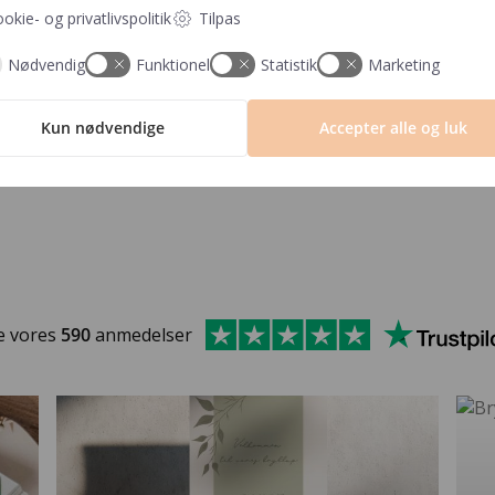
-
+
okie- og privatlivspolitik
Tilpas
Nødvendig
Funktionel
Statistik
Marketing
Der er et min. b
Fragt fra kun 29,- ∙ GRATIS fr
Kun nødvendige
Accepter alle og luk
e vores
590
anmedelser