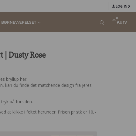
LOG IND
0
Kurv
BØRNEVÆRELSET
t | Dusty Rose
es bryllup her.
ten, kan du finde det matchende design fra jeres
tryk på forsiden.
ved at klikke i feltet herunder. Prisen pr stk er 10,-