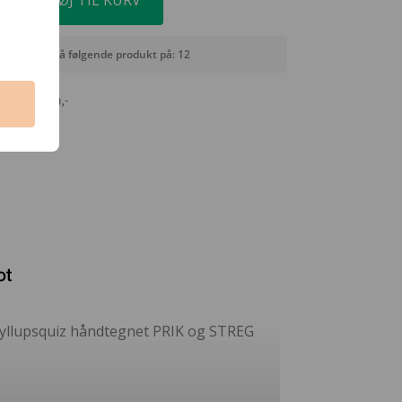
TILFØJ TIL KURV
estillinger på følgende produkt på: 12
agt fra 399,-