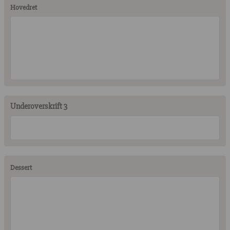
Hovedret
Underoverskrift 3
Dessert