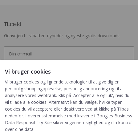
Tilmeld
Genvejen til rabatter, nyheder og nyeste gratis downloads
Vi bruger cookies
Tilmeld
Vi bruger cookies og lignende teknologier til at give dig en
personlig shoppingoplevelse, personlig annoncering og til at
Ved tilmelding accepterer du, at PRIK&STREG må
analysere vores webtrafik. Klik på 'Accepter alle og luk', hvis du
opbevare dine oplysninger i henhold til
vil tillade alle cookies. Alternativt kan du vælge, hvilke typer
PRIK&STREGS privatlivspolitik. Du accepterer
cookies du vil acceptere eller deaktivere ved at klikke på Tilpas
samtidig at modtage e-mails fra PRIK&STREG. Du
nedenfor. I overensstemmelse med kravene i
Googles Business
kan til enhver tid afmelde disse e-mails.
Data Responsibility Site
sikrer vi gennemsigtighed og din kontrol
over dine data.