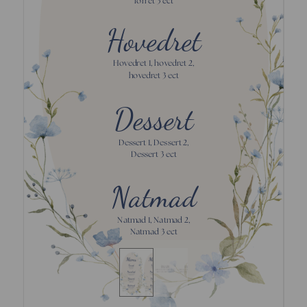
forret 3 ect
Hovedret
Hovedret 1, hovedret 2,
hovedret 3 ect
Dessert
Dessert 1, Dessert 2,
Dessert 3 ect
Natmad
Natmad 1, Natmad 2,
Natmad 3 ect