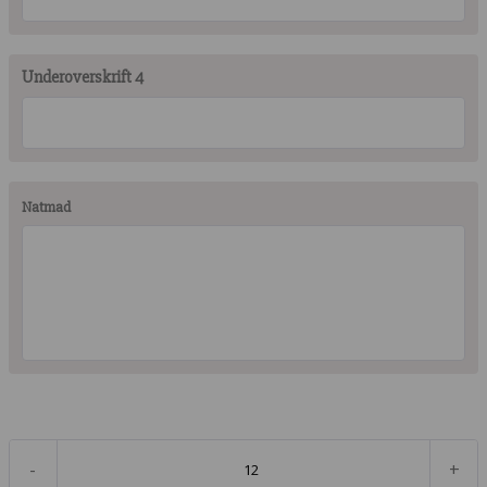
Underoverskrift 4
Natmad
-
+