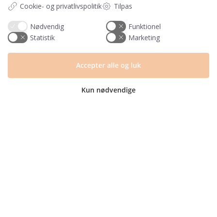
Har du et spørgsmål?
Cookie- og privatlivspolitik
Tilpas
Du kan kontakte vores kundeservice på:
Nødvendig
Funktionel
Statistik
Marketing
+45 60 15 72 04
Telefon & mail besvares I tidsrummet:
Mandag – Fredag: 10.00 – 15.00
Accepter alle og luk
kundeservice@prikogstreg.dk
Kun nødvendige
Information
Tryktider
Handelsbetingelser og FAQ
Persondatapolitik
Om os
Blog
Returlabel