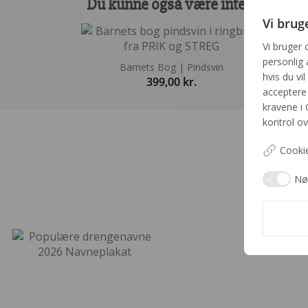
Du kunne også være interesseret 
Vi brug
Vi bruger 
personlig 
Barnets Bog | Pindsvin
hvis du vil
399,00
kr.
acceptere 
kravene i
kontrol ov
Cookie
Nø