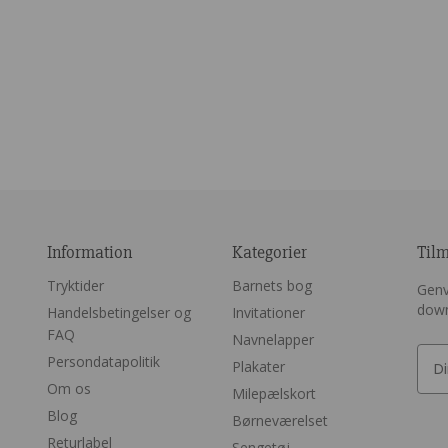
Information
Kategorier
Til
Tryktider
Barnets bog
Genv
dow
Handelsbetingelser og
Invitationer
FAQ
Navnelapper
Persondatapolitik
Plakater
Om os
Milepælskort
Blog
Børneværelset
Returlabel
Sengetøj