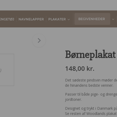
BEGIVENHEDER
ENGETØJ
NAVNELAPPER
PLAKATER
Børneplakat
148,00
kr.
Det sødeste pindsvin møder de
de hinandens bedste venner.
Passer til både pige- og dreng
jordtoner.
Designet og trykt i Danmark p
Se resten af Woodlands plaka