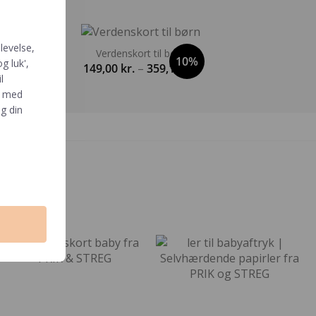
levelse,
Verdenskort til børn
10%
g luk',
Prisinterval:
149,00
kr.
–
359,10
kr.
dsvin
l
149,00 kr.
e med
til
g din
359,10 kr.