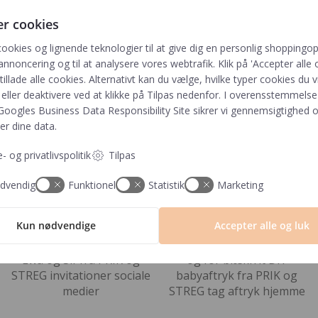
i…
er cookies
cookies og lignende teknologier til at give dig en personlig shoppingop
annoncering og til at analysere vores webtrafik. Klik på 'Accepter alle o
Bordkort til barnedåb
Højdemåler | Wallsticker | Pin
 tillade alle cookies. Alternativt kan du vælge, hvilke typer cookies du vi
3,00
kr.
449,00
kr.
eller deaktivere ved at klikke på Tilpas nedenfor. I overensstemmels
Googles Business Data Responsibility Site
sikrer vi gennemsigtighed o
er dine data.
- og privatlivspolitik
Tilpas
dvendig
Funktionel
Statistik
Marketing
Følg os på Instagram
Kun nødvendige
Accepter alle og luk