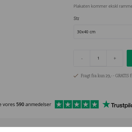
Plakaten kommer ekskl ramme
Str
-
+
Fragt fra kun 29,- ∙ GRATIS f
e vores
590
anmedelser