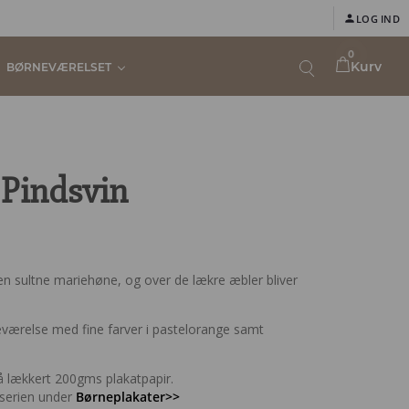
LOG IND
0
Kurv
BØRNEVÆRELSET
 Pindsvin
n sultne mariehøne, og over de lækre æbler bliver
eværelse med fine farver i pastelorange samt
å lækkert 200gms plakatpapir.
tserien under
Børneplakater>>