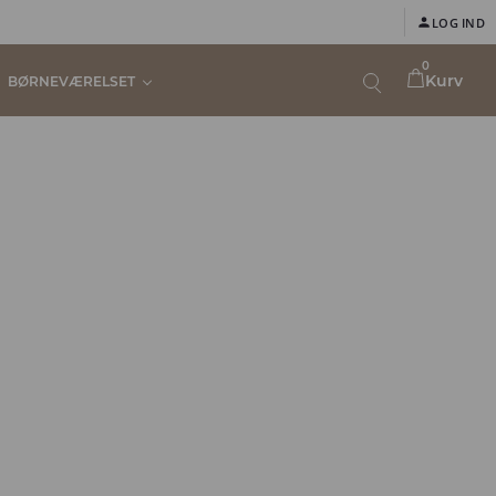
LOG IND
0
Kurv
BØRNEVÆRELSET