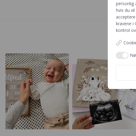
personlig 
hvis du vil
acceptere 
kravene i
kontrol ov
Cookie
Nø