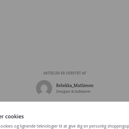
ARTIKLEN ER SKREVET AF
Rebekka_Mathiesen
Designer & Indehaver
er cookies
ymoon
Wedding Italic
cookies og lignende teknologier til at give dig en personlig shoppingop