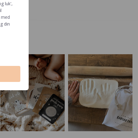
g luk',
l
e med
g din