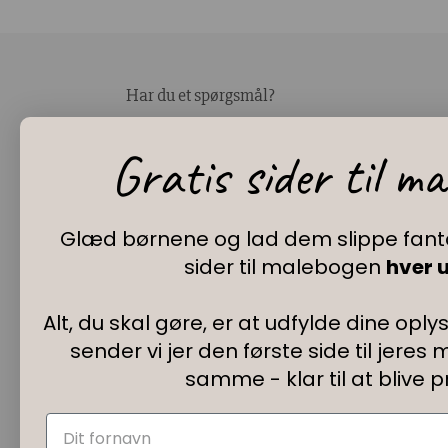
Har du et spørgsmål?
Du kan kontakte vores kundeservice på:
Gratis sider til m
+45 60 15 72 04
Telefon & mail besvares I tidsrummet:
Mandag – Fredag: 10.00 – 15.00
Glæd børnene og lad dem slippe fant
kundeservice@prikogstreg.dk
sider til malebogen
hver u
Alt, du skal gøre, er at udfylde dine opl
sender vi jer den første side til jer
samme
- klar til at blive p